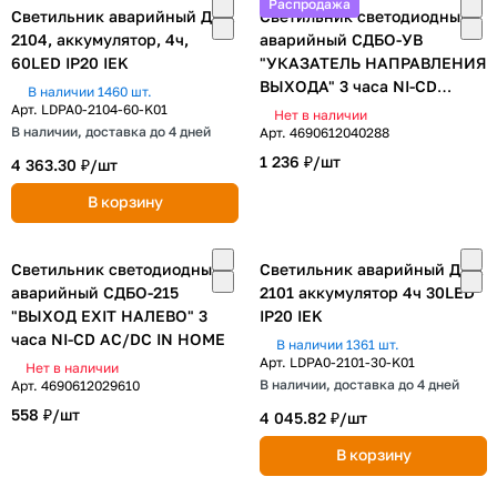
Распродажа
Светильник аварийный ДПА
Светильник светодиодный
2104, аккумулятор, 4ч,
аварийный СДБО-УВ
60LED IP20 IEK
"УКАЗАТЕЛЬ НАПРАВЛЕНИЯ
ВЫХОДА" 3 часа NI-CD
В наличии 1460 шт.
AC/DC двусторонний IN
Арт.
LDPA0-2104-60-K01
Нет в наличии
В наличии, доставка до 4 дней
HOME
Арт.
4690612040288
1 236 ₽/
шт
4 363.30 ₽/
шт
В корзину
Светильник светодиодный
Светильник аварийный ДПА
аварийный СДБО-215
2101 аккумулятор 4ч 30LED
"ВЫХОД EXIT НАЛЕВО" 3
IP20 IEK
часа NI-CD AC/DC IN HOME
В наличии 1361 шт.
Арт.
LDPA0-2101-30-K01
Нет в наличии
В наличии, доставка до 4 дней
Арт.
4690612029610
558 ₽/
шт
4 045.82 ₽/
шт
В корзину