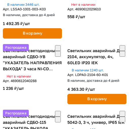
В наличии 3446 шт.
Нет в наличии
Арт.
LSSA0-1001-003-K03
Арт.
4690612029610
В наличии, доставка до 4 дней
558 ₽/
шт
1 492.35 ₽/
шт
В корзину
Распродажа
Светильник светодиодный
Светильник аварийный ДПА
аварийный СДБО-УВ
2104, аккумулятор, 4ч,
"УКАЗАТЕЛЬ НАПРАВЛЕНИЯ
60LED IP20 IEK
ВЫХОДА" 3 часа NI-CD
В наличии 1240 шт.
AC/DC двусторонний IN
Арт.
LDPA0-2104-60-K01
Нет в наличии
HOME
В наличии, доставка до 4 дней
Арт.
4690612040288
1 236 ₽/
шт
4 363.30 ₽/
шт
В корзину
Распродажа
Светильник светодиодный
Светильник аварийный ДПА
аварийный СДБО-115
5042-3, 3 ч, универ, IP65 IEK
"УКАЗАТЕЛЬ ВЫХОДА