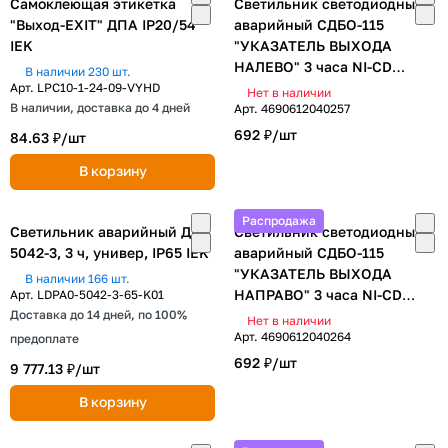
Самоклеющая этикетка
Светильник светодиодный
"Выход-EXIT" ДПА IP20/54
аварийный СДБО-115
IEK
"УКАЗАТЕЛЬ ВЫХОДА
НАЛЕВО" 3 часа NI-CD
В наличии 230 шт.
AC/DC односторонний IN
Арт.
LPC10-1-24-09-VYHD
Нет в наличии
В наличии, доставка до 4 дней
HOME
Арт.
4690612040257
692 ₽/
шт
84.63 ₽/
шт
В корзину
Распродажа
Светильник аварийный ДПА
Светильник светодиодный
5042-3, 3 ч, универ, IP65 IEK
аварийный СДБО-115
"УКАЗАТЕЛЬ ВЫХОДА
В наличии 166 шт.
НАПРАВО" 3 часа NI-CD
Арт.
LDPA0-5042-3-65-K01
Доставка до 14 дней, по 100%
AC/DC односторонний IN
Нет в наличии
HOME
Арт.
4690612040264
предоплате
692 ₽/
шт
9 777.13 ₽/
шт
В корзину