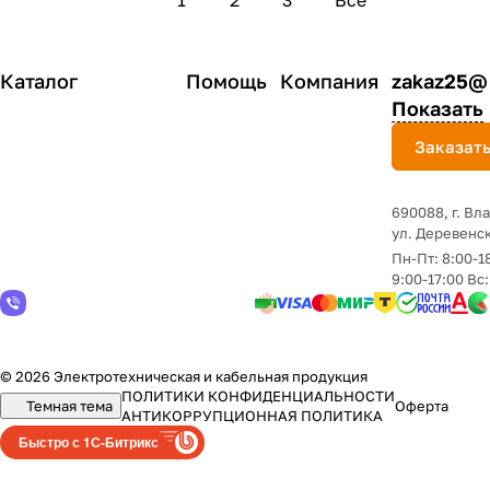
1
2
3
Все
Каталог
Помощь
Компания
zakaz25@
Показать
Заказать
690088, г. Вл
yл. Деревенск
Пн-Пт: 8:00-1
9:00-17:00 Вс
© 2026 Электротехническая и кабельная продукция
ПОЛИТИКИ КОНФИДЕНЦИАЛЬНОСТИ
Темная тема
Оферта
АНТИКОРРУПЦИОННАЯ ПОЛИТИКА
Быстро с 1С-Битрикс