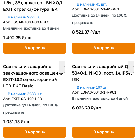
1,5ч., 3Вт, двустор., ВЫХОД-
В наличии 41 шт.
EXIT стрелка/фигура IEK
Арт.
LDPA0-5042-1-65-K01
Доставка до 14 дней, по 100%
В наличии 282 шт.
Арт.
LSSA0-1003-003-K03
предоплате
В наличии, доставка до 4 дней
8 521.37 ₽/
шт
1 492.35 ₽/
шт
В корзину
В корзину
Светильник аварийно-
Светильник аварийный ДПА
эвакуационного освещения
5040-1, NI-CD, пост.,1ч,IP54,
EXIT-102 односторонний
IEK
LED EKF Basic
В наличии 197 шт.
Арт.
LDPA0-5040-1H-K01
В наличии 3288 шт.
В наличии, доставка до 4 дней
Арт.
EXIT-SS-102-LED
Доставка до 14 дней, по 100%
6 036.73 ₽/
шт
предоплате
1 031.13 ₽/
шт
В корзину
В корзину