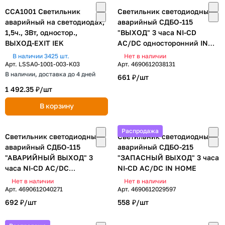
ССА1001 Светильник
Светильник светодиодный
аварийный на светодиодах,
аварийный СДБО-115
1,5ч., 3Вт, одностор.,
"ВЫХОД" 3 часа NI-CD
ВЫХОД-EXIT IEK
AC/DC односторонний IN
HOME
В наличии 3425 шт.
Нет в наличии
Арт.
LSSA0-1001-003-K03
Арт.
4690612038131
В наличии, доставка до 4 дней
661 ₽/
шт
1 492.35 ₽/
шт
В корзину
Распродажа
Светильник светодиодный
Светильник светодиодный
аварийный СДБО-115
аварийный СДБО-215
"АВАРИЙНЫЙ ВЫХОД" 3
"ЗАПАСНЫЙ ВЫХОД" 3 часа
часа NI-CD AC/DC
NI-CD AC/DC IN HOME
односторонний IN HOME
Нет в наличии
Нет в наличии
Арт.
4690612040271
Арт.
4690612029597
692 ₽/
шт
558 ₽/
шт