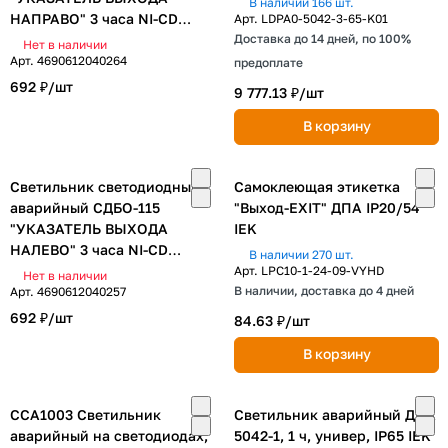
В наличии 166 шт.
НАПРАВО" 3 часа NI-CD
Арт.
LDPA0-5042-3-65-K01
AC/DC односторонний IN
Доставка до 14 дней, по 100%
Нет в наличии
HOME
Арт.
4690612040264
предоплате
692 ₽/
шт
9 777.13 ₽/
шт
В корзину
Светильник светодиодный
Самоклеющая этикетка
аварийный СДБО-115
"Выход-EXIT" ДПА IP20/54
"УКАЗАТЕЛЬ ВЫХОДА
IEK
НАЛЕВО" 3 часа NI-CD
В наличии 270 шт.
AC/DC односторонний IN
Арт.
LPC10-1-24-09-VYHD
Нет в наличии
HOME
В наличии, доставка до 4 дней
Арт.
4690612040257
692 ₽/
шт
84.63 ₽/
шт
В корзину
ССА1003 Светильник
Светильник аварийный ДПА
аварийный на светодиодах,
5042-1, 1 ч, универ, IP65 IEK