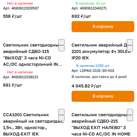
односторонний IN HOME
Нет в наличии
В наличии: 41
шт
Арт.
4690612029597
Арт.
4690612040271
558 ₽/
шт
692 ₽/
шт
В корзину
Светильник светодиодный
Светильник аварийный ДПА
аварийный СДБО-115
2101 аккумулятор 4ч 30LED
"ВЫХОД" 3 часа NI-CD
IP20 IEK
AC/DC односторонний IN
В наличии 1265 шт.
HOME
Арт.
LDPA0-2101-30-K01
Нет в наличии
В наличии, доставка до 4 дней
Арт.
4690612038131
661 ₽/
шт
4 045.82 ₽/
шт
В корзину
ССА1001 Светильник
Светильник светодиодный
аварийный на светодиодах,
аварийный СДБО-215
1,5ч., 3Вт, одностор.,
"ВЫХОД EXIT НАЛЕВО" 3
ВЫХОД-EXIT IEK
часа NI-CD AC/DC IN HOME