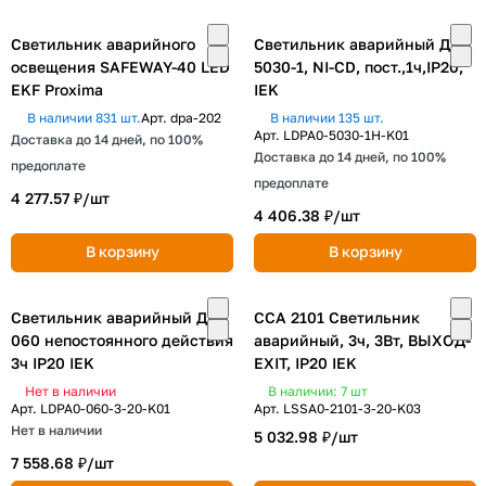
Светильник аварийного
Светильник аварийный ДПА
освещения SAFEWAY-40 LED
5030-1, NI-CD, пост.,1ч,IP20,
EKF Proxima
IEK
В наличии 831 шт.
Арт.
dpa-202
В наличии 135 шт.
Арт.
LDPA0-5030-1H-K01
Доставка до 14 дней, по 100%
Доставка до 14 дней, по 100%
предоплате
предоплате
4 277.57 ₽/
шт
4 406.38 ₽/
шт
В корзину
В корзину
Светильник аварийный ДПА
ССА 2101 Светильник
060 непостоянного действия
аварийный, 3ч, 3Вт, ВЫХОД-
3ч IP20 IEK
EXIT, IP20 IEK
Нет в наличии
В наличии: 7
шт
Арт.
LDPA0-060-3-20-K01
Арт.
LSSA0-2101-3-20-K03
Нет в наличии
5 032.98 ₽/
шт
7 558.68 ₽/
шт