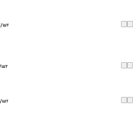
₽/
шт
/
шт
/
шт