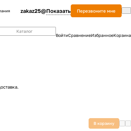
zakaz25@
Показать
Перезвоните мне
пания
Каталог
Войти
Сравнение
Избранное
Корзина
оставка.
В корзину