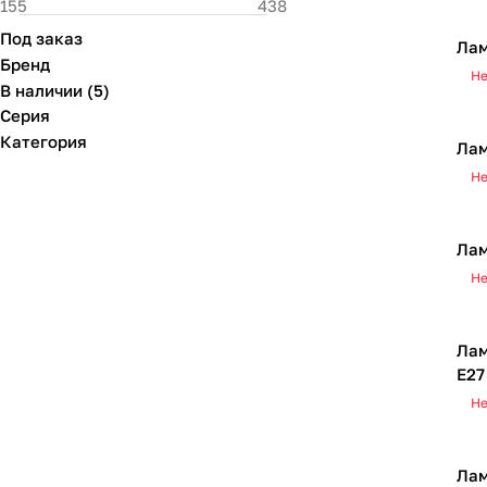
Под заказ
Лам
Бренд
Не
В наличии
(
5
)
Серия
Категория
Лам
Не
Лам
Не
Лам
Е27
Не
Лам