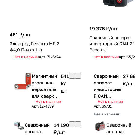
19 376 ₽/
шт
481 ₽/
шт
Сварочный аппарат
Электрод Ресанта МР-3
инверторный САИ-2
Ф4,0 Пачка 1 кг
Ресанта
Нет в наличии
Арт.
71/6/24
Нет в наличии
Арт.
65/2
Магнитный
541
Сварочный
37 6
угольник-
аппарат
₽/
₽/
шт
держатель
инверторны
шт
для сварки
й САИ
Нет в наличии
Нет в наличии
на 4 угла,
250ПРОФ
Арт.
12-4839
Арт.
65/31
усилие 11,3
Ресанта
Нет в наличии
кг REXANT
Сварочный
14 190
Сварочный
аппарат
аппарат
₽/
шт