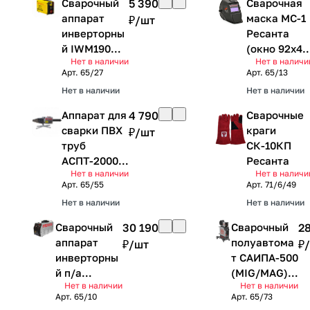
Сварочный
5 390
Сварочная
аппарат
маска МС-1
₽/
шт
инверторны
Ресанта
й IWM190
(окно 92х42
Нет в наличии
Нет в наличи
Eurolux
регулировк
Арт.
65/27
Арт.
65/13
чувствител
Нет в наличии
Нет в наличии
ности и
задержки,
Аппарат для
4 790
Сварочные
время
сварки ПВХ
краги
₽/
шт
срабатыван
труб
СК-10КП
ия 1,2 мс.
АСПТ-2000
Ресанта
режим
Нет в наличии
Нет в наличи
Ресанта
Арт.
65/55
шлифовка)
Арт.
71/6/49
(насадки
Нет в наличии
Нет в наличии
тефлон
20,25,32,40,
Сварочный
30 190
Сварочный
2
50,63,
аппарат
полуавтома
₽/
шт
₽/
рулетка,
инверторны
т САИПА-500
перчатки,
й п/а
(MIG/MAG)
ножницы
Нет в наличии
Нет в наличии
САИПА-220
Ресанта
Арт.
ПВХ)
65/10
Арт.
65/73
Ресанта