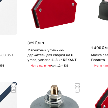
322 ₽/
шт
1 490 ₽/
Магнитный угольник-
-3C 350
держатель для сварки на 6
Маска св
углов, усилие 11,3 кг REXANT
Ресанта
951
Нет в наличии
Арт.
12-4831
Нет в на