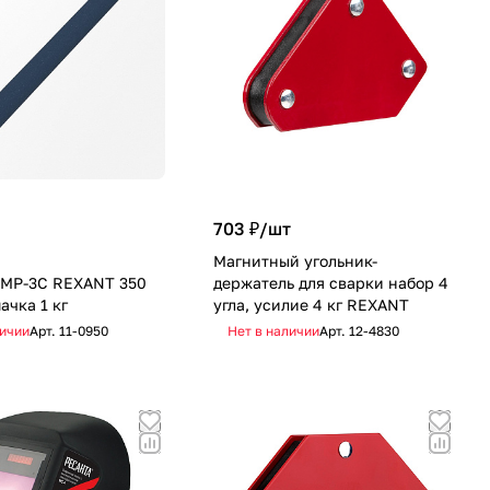
703 ₽/
шт
т
Магнитный угольник-
 MP-3C REXANT 350
держатель для сварки набор 4
ачка 1 кг
угла, усилие 4 кг REXANT
личии
Арт.
11-0950
Нет в наличии
Арт.
12-4830