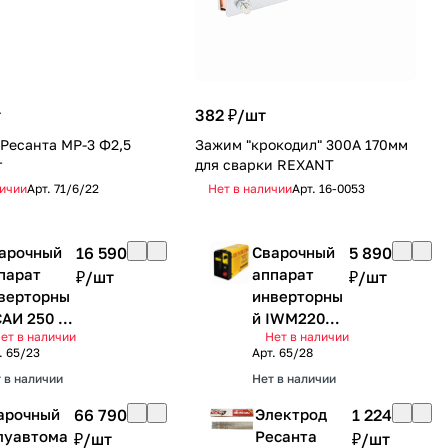
т
382 ₽/
шт
Ресанта МР-3 Ф2,5
Зажим "крокодил" 300А 170мм
г
для сварки REXANT
личии
Арт.
71/6/22
Нет в наличии
Арт.
16-0053
арочный
16 590
Сварочный
5 890
парат
аппарат
₽/
шт
₽/
шт
верторны
инверторны
САИ 250 в
й IWM220
ет в наличии
Нет в наличии
йсе
Eurolux
.
65/23
Арт.
65/28
санта
 в наличии
Нет в наличии
арочный
66 790
Электрод
1 224
луавтома
Ресанта
₽/
шт
₽/
шт