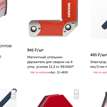
50ПРОФ
541 ₽/
шт
401 ₽/
ш
1
Магнитный угольник-
держатель для сварки на 4
Электрод
угла, усилие 11,3 кг REXANT
мм/3 мм п
Нет в наличии
Арт.
12-4839
Нет в на