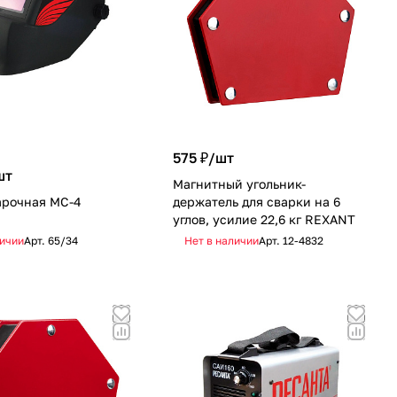
575 ₽/
шт
шт
Магнитный угольник-
арочная МС-4
держатель для сварки на 6
углов, усилие 22,6 кг REXANT
личии
Арт.
65/34
Нет в наличии
Арт.
12-4832