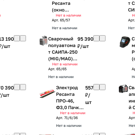
Ресанта
т 
(окно
СИ
и
Нет в наличии
Н
100х60,
(M
Арт.
65/57
Арт
регулировка
Ре
Нет в наличии
Нет
чувствитель
ности и
13 190
Сварочный
95 390
С
задержки,
полуавтома
м
₽/
шт
₽/
шт
время
т САИПА-250
Р
срабатыван
(MIG/MAG)
(
ия 0,3 мс.
Нет в наличии
Ресанта
а
Арт.
режим
65/65
А
к
шлифовка,
Нет в наличии
Н
с
тест
н
70 390
Электрод
557
Св
батареи,
р
Ресанта
ап
₽/
шт
₽/
решим
я
ПРО-46,
ин
шт
резка)
к
Ф3,0 Пачка
й 
Нет в наличии
Н
1кг
LU
Арт.
71/6/36
Арт
Нет в наличии
Нет