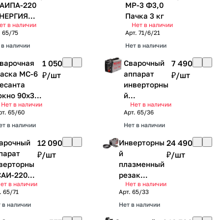
САИПА-220
МР-3 Ф3,0
НЕРГИЯ
Пачка 3 кг
ет в наличии
Нет в наличии
IG/MAG)
.
65/75
Арт.
71/6/21
санта
 в наличии
Нет в наличии
варочная
1 050
Сварочный
7 490
аска МС-6
аппарат
₽/
шт
₽/
шт
есанта
инверторны
окно 90х35,
й
Нет в наличии
Нет в наличии
втоматичес
САИ190К(ко
рт.
65/60
Арт.
65/36
ий
мпакт)
ет в наличии
Нет в наличии
ветофильтр
Ресанта
е
арочный
12 090
Инверторны
24 490
егулируетс
парат
й
₽/
шт
₽/
шт
, без
верторны
плазменный
оробки)
САИ-220Т
резак
ет в наличии
Нет в наличии
X Ресанта
ИПР-40К
.
65/71
Арт.
65/33
Ресанта
 в наличии
Нет в наличии
(контактный
поджиг)