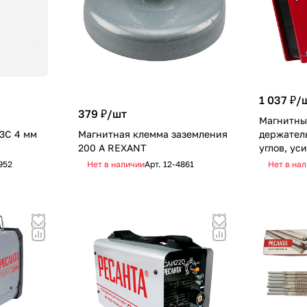
1 037 ₽/
379 ₽/
шт
Магнитны
3C 4 мм
Магнитная клемма заземления
держатель
200 A REXANT
углов, ус
952
Нет в наличии
Арт.
12-4861
Нет в на