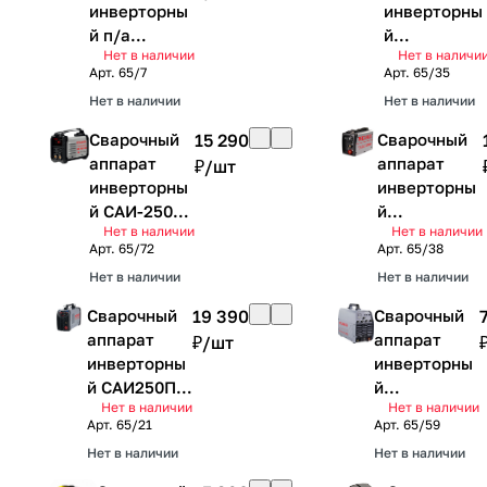
инверторны
инверторны
й п/а
й
Нет в наличии
Нет в наличи
САИПА-135
САИ160К(ко
Арт.
65/7
Арт.
65/35
Ресанта
мпакт)
Нет в наличии
Нет в наличии
Ресанта
Сварочный
15 290
Сварочный
аппарат
аппарат
₽/
шт
инверторны
инверторны
й САИ-250Т
й
Нет в наличии
Нет в наличии
LUX Ресанта
САИ250К(ко
Арт.
65/72
Арт.
65/38
мпакт)
Нет в наличии
Нет в наличии
Ресанта
Сварочный
19 390
Сварочный
аппарат
аппарат
₽/
шт
инверторны
инверторны
й САИ250ПН
й
Нет в наличии
Нет в наличии
Ресанта
САИ-250АД
Арт.
65/21
Арт.
65/59
AC/DC
Нет в наличии
Нет в наличии
Ресанта