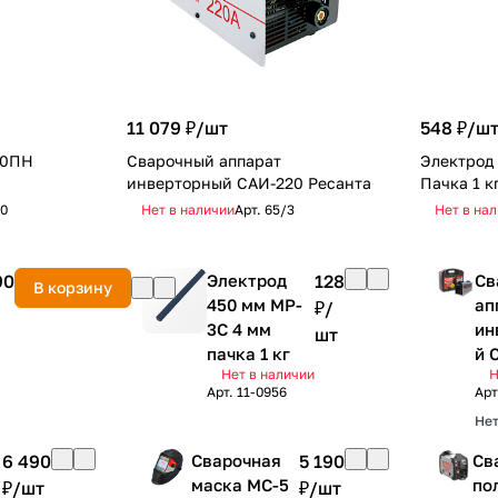
11 079 ₽/
шт
548 ₽/
ш
20ПН
Сварочный аппарат
Электрод 
инверторный САИ-220 Ресанта
Пачка 1 к
0
Нет в наличии
Арт.
65/3
Нет в на
90
Электрод
128
Св
В корзину
450 мм MP-
ап
₽/
3C 4 мм
ин
шт
пачка 1 кг
й 
Нет в наличии
Н
ке
Арт.
11-0956
Арт
Ре
Нет
6 490
Сварочная
5 190
Св
маска МС-5
по
₽/
шт
₽/
шт