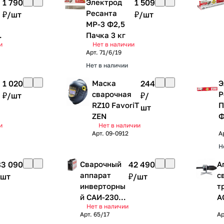
1 790
Электрод
1 509
Ресанта
₽/
шт
₽/
шт
МР-3 Ф2,5
,
Пачка 3 кг
и
Нет в наличии
а
Арт.
71/6/19
ь
Нет в наличии
1 020
Маска
244
Э
сварочная
Р
₽/
шт
₽/
RZ10 FavoriT
П
шт
ZEN
Ф
и
Нет в наличии
3
Арт.
09-0912
А
Н
83 090
Сварочный
42 490
А
аппарат
с
шт
₽/
шт
инверторны
т
й САИ-230-
А
Нет в наличии
АД
Р
Арт.
65/17
Ар
(аргонодуго
(