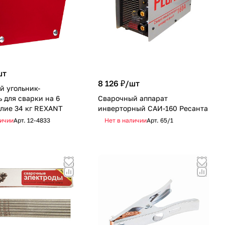
шт
8 126 ₽/
шт
й угольник-
 для сварки на 6
Сварочный аппарат
илие 34 кг REXANT
инверторный САИ-160 Ресанта
личии
Арт.
12-4833
Нет в наличии
Арт.
65/1