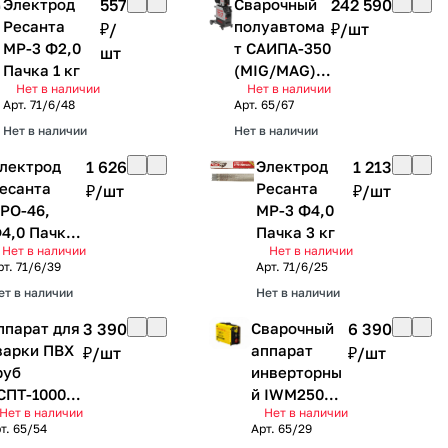
Электрод
557
Сварочный
242 590
Ресанта
полуавтома
₽/
₽/
шт
МР-3 Ф2,0
т САИПА-350
шт
Пачка 1 кг
(MIG/MAG)
Нет в наличии
Нет в наличии
Ресанта
Арт.
71/6/48
Арт.
65/67
Нет в наличии
Нет в наличии
лектрод
1 626
Электрод
1 213
есанта
Ресанта
₽/
шт
₽/
шт
РО-46,
МР-3 Ф4,0
4,0 Пачка
Пачка 3 кг
Нет в наличии
Нет в наличии
кг
рт.
71/6/39
Арт.
71/6/25
ет в наличии
Нет в наличии
ппарат для
3 390
Сварочный
6 390
варки ПВХ
аппарат
₽/
шт
₽/
шт
руб
инверторны
СПТ-1000
й IWM250
Нет в наличии
Нет в наличии
есанта
Eurolux
т.
65/54
Арт.
65/29
насадки