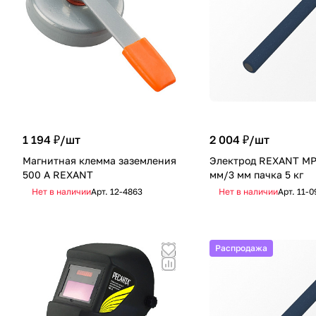
1 194 ₽/
шт
2 004 ₽/
шт
Магнитная клемма заземления
Электрод REXANT MP
500 A REXANT
мм/3 мм пачка 5 кг
Нет в наличии
Арт.
12-4863
Нет в наличии
Арт.
11-0
Распродажа