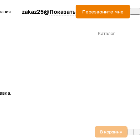
zakaz25@
Показать
Перезвоните мне
пания
Каталог
авка.
В корзину