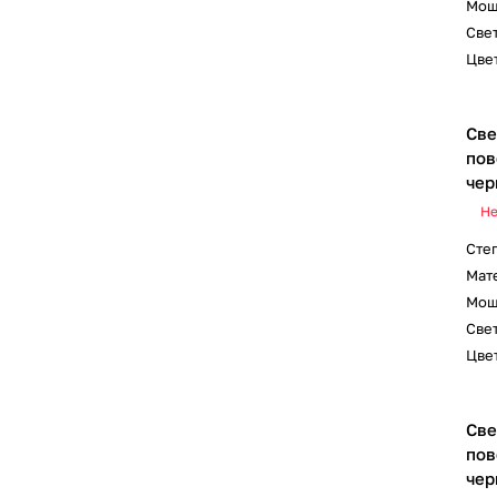
Мощ
Свет
Цвет
Све
пов
чер
Не
Сте
Мат
Мощ
Свет
Цвет
Све
пов
чер