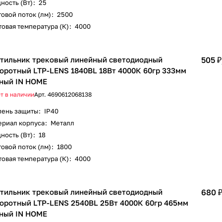
ность (Вт)
:
25
овой поток (лм)
:
2500
овая температура (К)
:
4000
тильник трековый линейный светодиодный
505 ₽
оротный LTP-LENS 1840BL 18Вт 4000К 60гр 333мм
ный IN HOME
т в наличии
Арт.
4690612068138
пень защиты
:
IP40
ериал корпуса
:
Металл
ность (Вт)
:
18
овой поток (лм)
:
1800
овая температура (К)
:
4000
тильник трековый линейный светодиодный
680 
оротный LTP-LENS 2540BL 25Вт 4000К 60гр 465мм
ный IN HOME