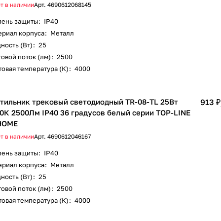
т в наличии
Арт.
4690612068145
пень защиты
:
IP40
ериал корпуса
:
Металл
ность (Вт)
:
25
овой поток (лм)
:
2500
овая температура (К)
:
4000
тильник трековый светодиодный TR-08-TL 25Вт
913 ₽
0К 2500Лм IP40 36 градусов белый серии TOP-LINE
HOME
т в наличии
Арт.
4690612046167
пень защиты
:
IP40
ериал корпуса
:
Металл
ность (Вт)
:
25
овой поток (лм)
:
2500
овая температура (К)
:
4000