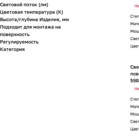
Световой поток (лм)
Не
Цветовая температура (К)
Сте
Высота/глубина Изделия, мм
Мат
Подходит для монтажа на
Мощ
поверхность
Свет
Регулируемость
Цвет
Категория
Све
пов
598
Не
Сте
Мат
Мощ
Свет
Цвет