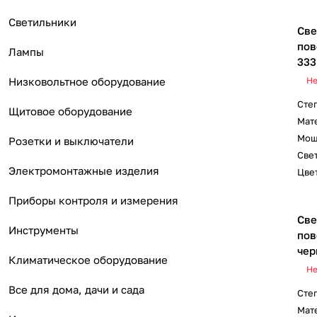
Светильники
Све
пов
Лампы
333
Низковольтное оборудование
Не
Сте
Щитовое оборудование
Мат
Мощ
Розетки и выключатели
Свет
Электромонтажные изделия
Цвет
Приборы контроля и измерения
Све
Инструменты
пов
чер
Климатическое оборудование
Не
Все для дома, дачи и сада
Сте
Мат