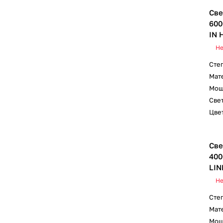
Све
600
IN 
Не
Сте
Мат
Мощ
Свет
Цвет
Све
400
LIN
Не
Сте
Мат
Мощ