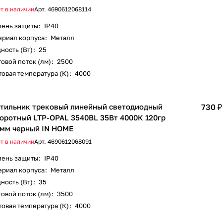
т в наличии
Арт.
4690612068114
пень защиты
:
IP40
ериал корпуса
:
Металл
ность (Вт)
:
25
овой поток (лм)
:
2500
овая температура (К)
:
4000
тильник трековый линейный светодиодный
730 ₽
оротный LTP-OPAL 3540BL 35Вт 4000К 120гр
мм черный IN HOME
т в наличии
Арт.
4690612068091
пень защиты
:
IP40
ериал корпуса
:
Металл
ность (Вт)
:
35
овой поток (лм)
:
3500
овая температура (К)
:
4000