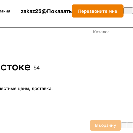
zakaz25@
Показать
Перезвоните мне
пания
Каталог
остоке
54
естные цены, доставка.
В корзину