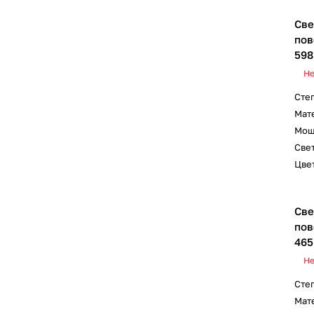
Све
пов
598
Не
Сте
Мат
Мощ
Свет
Цвет
Све
пов
465
Не
Сте
Мат