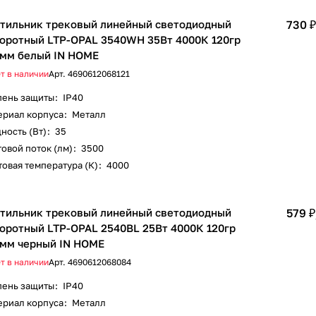
тильник трековый линейный светодиодный
730 ₽
оротный LTP-OPAL 3540WH 35Вт 4000К 120гр
мм белый IN HOME
т в наличии
Арт.
4690612068121
пень защиты
:
IP40
ериал корпуса
:
Металл
ность (Вт)
:
35
овой поток (лм)
:
3500
овая температура (К)
:
4000
тильник трековый линейный светодиодный
579 ₽
оротный LTP-OPAL 2540BL 25Вт 4000К 120гр
мм черный IN HOME
т в наличии
Арт.
4690612068084
пень защиты
:
IP40
ериал корпуса
:
Металл