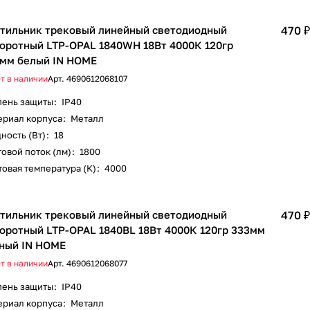
тильник трековый линейный светодиодный
470 ₽
оротный LTP-OPAL 1840WH 18Вт 4000К 120гр
мм белый IN HOME
т в наличии
Арт.
4690612068107
пень защиты
:
IP40
ериал корпуса
:
Металл
ность (Вт)
:
18
овой поток (лм)
:
1800
овая температура (К)
:
4000
тильник трековый линейный светодиодный
470 ₽
оротный LTP-OPAL 1840BL 18Вт 4000К 120гр 333мм
ный IN HOME
т в наличии
Арт.
4690612068077
пень защиты
:
IP40
ериал корпуса
:
Металл