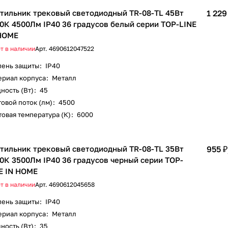
тильник трековый светодиодный TR-08-TL 45Вт
1 229
0К 4500Лм IP40 36 градусов белый серии TOP-LINE
HOME
т в наличии
Арт.
4690612047522
пень защиты
:
IP40
ериал корпуса
:
Металл
ность (Вт)
:
45
овой поток (лм)
:
4500
овая температура (К)
:
6000
тильник трековый светодиодный TR-08-TL 35Вт
955 ₽
0К 3500Лм IP40 36 градусов черный серии TOP-
E IN HOME
т в наличии
Арт.
4690612045658
пень защиты
:
IP40
ериал корпуса
:
Металл
ность (Вт)
:
35