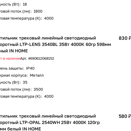
ность (Вт)
:
18
овой поток (лм)
:
1800
овая температура (К)
:
4000
тильник трековый линейный светодиодный
830 
оротный LTP-LENS 3540BL 35Вт 4000К 60гр 598мм
ный IN HOME
т в наличии
Арт.
4690612068152
пень защиты
:
IP40
ериал корпуса
:
Металл
ность (Вт)
:
35
овой поток (лм)
:
3500
овая температура (К)
:
4000
тильник трековый линейный светодиодный
580 ₽
оротный LTP-OPAL 2540WH 25Вт 4000К 120гр
мм белый IN HOME