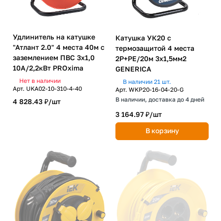
Удлинитель на катушке
Катушка УК20 с
"Атлант 2.0" 4 места 40м с
термозащитой 4 места
заземлением ПВС 3х1,0
2P+PE/20м 3х1,5мм2
10А/2,2кВт PROxima
GENERICA
Нет в наличии
В наличии 21 шт.
Арт.
UKA02-10-310-4-40
Арт.
WKP20-16-04-20-G
В наличии, доставка до 4 дней
4 828.43 ₽/
шт
3 164.97 ₽/
шт
В корзину