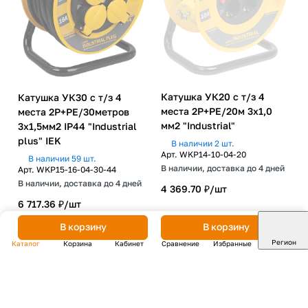
Катушка УК20 с т/з 4
Катушка УК30 с т/з 4
места 2Р+PЕ/20м 3х1,0
места 2P+PE/30метров
мм2 "Industrial"
3х1,5мм2 IP44 "Industrial
plus" IEK
В наличии 2 шт.
Арт.
WKP14-10-04-20
В наличии 59 шт.
В наличии, доставка до 4 дней
Арт.
WKP15-16-04-30-44
В наличии, доставка до 4 дней
4 369.70 ₽/
шт
6 717.36 ₽/
шт
В корзину
В корзину
Регион
Каталог
Корзина
Кабинет
Сравнение
Избранные