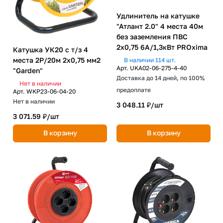
Удлинитель на катушке
"Атлант 2.0" 4 места 40м
без заземления ПВС
2х0,75 6А/1,3кВт PROxima
Катушка УК20 с т/з 4
места 2Р/20м 2х0,75 мм2
В наличии 114 шт.
Арт.
UKA02-06-275-4-40
"Garden"
Доставка до 14 дней, по 100%
Нет в наличии
предоплате
Арт.
WKP23-06-04-20
Нет в наличии
3 048.11 ₽/
шт
3 071.59 ₽/
шт
В корзину
В корзину