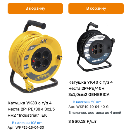
В корзину
В корзину
Катушка УК40 с т/з 4
места 2P+PE/40м
3х1,0мм2 GENERICA
В наличии 50 шт.
Катушка УК30 с т/з 4
Арт.
WKP10-10-04-40-G
места 2P+PE/30м 3х1,5
В наличии, доставка до 4 дней
мм2 "Industrial" IEK
3 860.18 ₽/
шт
В наличии 108 шт.
Арт.
WKP15-16-04-30