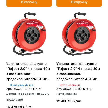
В корзину
В корзину
Удлинитель на катушке
Удлинитель на катушке
"Гефест 2.0" 4 гнезда 40м
"Гефест 2.0" 4 гнезда 30м
с заземлением и
с заземлением и
предохранителем КГ 3х2,5
предохранителем КГ 3х2,5
16А/3,5кВт PROxima
16А/3,5кВт PROxima
В наличии 42 шт.
Нет в наличии
Арт.
UKG02-16-R325-4-40
Арт.
UKG02-16-R325-4-30
Доставка до 14 дней, по 100%
Нет в наличии
предоплате
12 438.99 ₽/
шт
16 478.28 ₽/
шт