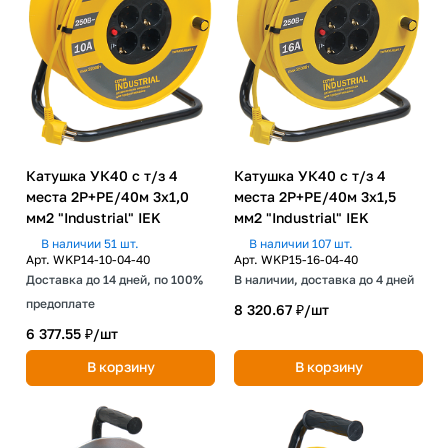
Катушка УК40 с т/з 4
Катушка УК40 с т/з 4
места 2P+PE/40м 3х1,0
места 2P+PE/40м 3х1,5
мм2 "Industrial" IEK
мм2 "Industrial" IEK
В наличии 51 шт.
В наличии 107 шт.
Арт.
WKP14-10-04-40
Арт.
WKP15-16-04-40
Доставка до 14 дней, по 100%
В наличии, доставка до 4 дней
предоплате
8 320.67 ₽/
шт
6 377.55 ₽/
шт
В корзину
В корзину