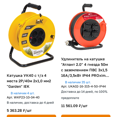
Удлинитель на катушке
"Атлант 2.0" 4 гнезда 50м
с заземлением ПВС 3х1,5
Катушка УК40 с т/з 4
16А/3,5кВт IP44 PROxima
места 2P/40м 2х1,0 мм2
EKF
В наличии 35 шт.
"Garden" IEK
Арт.
UKA02-16-315-4-50-IP44
Доставка до 14 дней, по 100%
В наличии 4 шт.
Арт.
WKP23-10-04-40
предоплате
В наличии, доставка до 4 дней
11 561.09 ₽/
шт
5 363.28 ₽/
шт