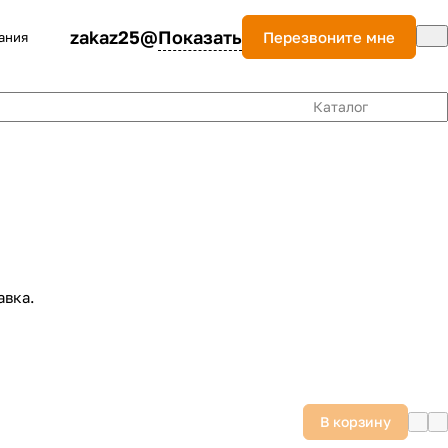
zakaz25@
Показать
Перезвоните мне
ания
Каталог
авка.
В корзину