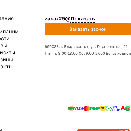
пания
zakaz25@
Показать
Заказать звонок
мпании
ости
ывы
690088, г. Владивосток, yл. Деревенская, 21
изиты
Пн-Пт: 8:00-18:00 Сб: 9:00-17:00 Вс: выходной
азины
акты
И