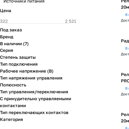
Рел
Источники питания
20м
Цена
В 
Дост
Под заказ
Бренд
Рад
В наличии
(
7
)
В 
Серия
Дост
Степень защиты
Тип подключения
Рабочее напряжение (В)
Рел
Тип напряжения управления
PRO
Полюсность
В 
Тип управления/переключения
Дост
С принудительно управляемыми
контактами
Тип переключающих контактов
Рел
Категория
20м
В 