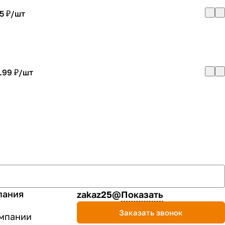
5 ₽/
шт
.99 ₽/
шт
пания
zakaz25@
Показать
Заказать звонок
мпании