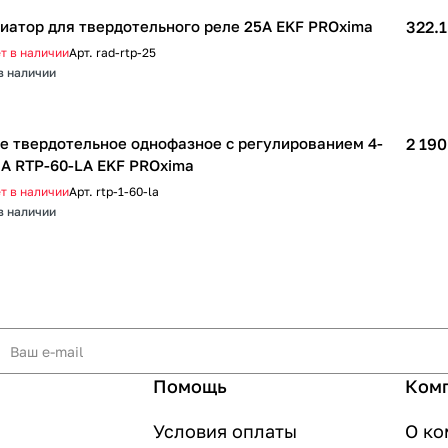
иатор для твердотельного реле 25А EKF PROxima
322.1
т в наличии
Арт.
rad-rtp-25
в наличии
е твердотельное однофазное с регулированием 4-
2 190
А RTP-60-LA EKF PROxima
т в наличии
Арт.
rtp-1-60-la
в наличии
Помощь
Ком
Условия оплаты
О ко