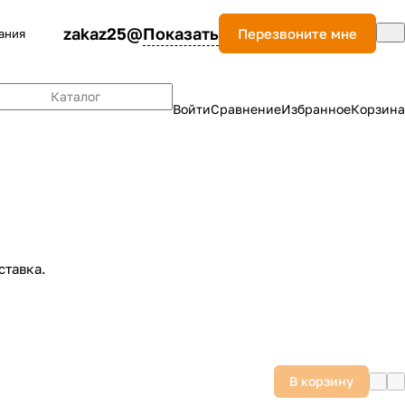
zakaz25@
Показать
Перезвоните мне
ания
Каталог
Войти
Сравнение
Избранное
Корзина
ставка.
В корзину