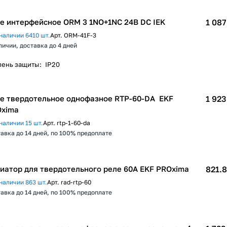
е интерфейсное ORM 3 1NO+1NC 24В DC IEK
1 087
наличии 6410 шт.
Арт.
ORM-41F-3
личии, доставка до 4 дней
пень защиты
:
IP20
е твердотельное однофазное RTP-60-DA EKF
1 923
xima
наличии 15 шт.
Арт.
rtp-1-60-da
авка до 14 дней, по 100% предоплате
иатор для твердотельного реле 60А EKF PROxima
821.8
наличии 863 шт.
Арт.
rad-rtp-60
авка до 14 дней, по 100% предоплате