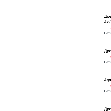
Дре
А/ч
Не
Нет 
Дре
Не
Нет 
Ада
Не
Нет 
Дре