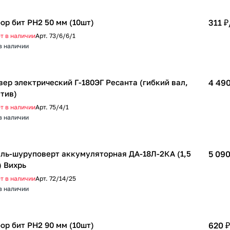
ор бит PH2 50 мм (10шт)
311 ₽
т в наличии
Арт.
73/6/6/1
в наличии
вер электрический Г-180ЭГ Ресанта (гибкий вал,
4 490
тив)
т в наличии
Арт.
75/4/1
в наличии
ль-шуруповерт аккумуляторная ДА-18Л-2КА (1,5
5 090
) Вихрь
т в наличии
Арт.
72/14/25
в наличии
ор бит PH2 90 мм (10шт)
620 ₽