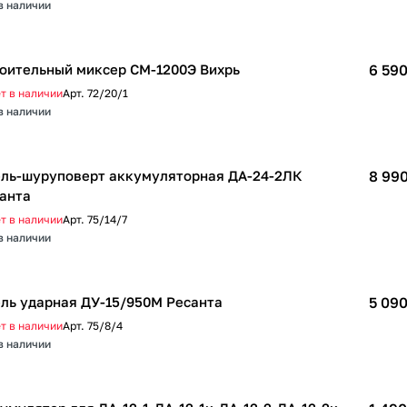
в наличии
оительный миксер СМ-1200Э Вихрь
6 590
т в наличии
Арт.
72/20/1
в наличии
ль-шуруповерт аккумуляторная ДА-24-2ЛК
8 990
анта
т в наличии
Арт.
75/14/7
в наличии
ль ударная ДУ-15/950М Ресанта
5 090
т в наличии
Арт.
75/8/4
в наличии