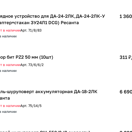
ядное устройство для ДА-24-2ЛК,ДА-24-2ЛК-У
1 360
аптер+стакан ЗУ24Л1 DCG) Ресанта
т в наличии
Арт.
71/8/83
в наличии
ор бит PZ2 50 мм (10шт)
311 ₽
т в наличии
Арт.
73/6/6/2
в наличии
ль-шуруповерт аккумуляторная ДА-18-2ЛК
6 690
анта
т в наличии
Арт.
75/14/5
в наличии