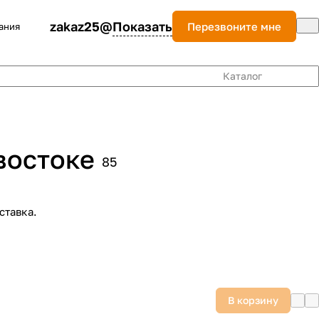
zakaz25@
Показать
Перезвоните мне
ания
Каталог
востоке
85
ставка.
В корзину