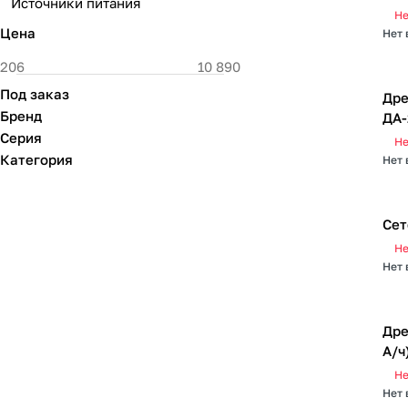
Источники питания
Не
Цена
Нет 
Под заказ
Дре
Бренд
ДА-
Серия
Не
Категория
Нет 
Сет
Не
Нет 
Дре
А/ч
Не
Нет 