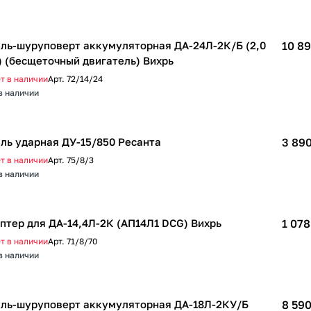
ль-шуруповерт аккумуляторная ДА-24Л-2К/Б (2,0
10 89
) (бесщеточный двигатель) Вихрь
т в наличии
Арт.
72/14/24
в наличии
ль ударная ДУ-15/850 Ресанта
3 890
т в наличии
Арт.
75/8/3
в наличии
птер для ДА-14,4Л-2К (АП14Л1 DCG) Вихрь
1 078
т в наличии
Арт.
71/8/70
в наличии
ль-шуруповерт аккумуляторная ДА-18Л-2КУ/Б
8 590