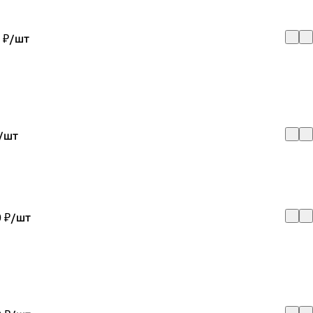
 ₽/
шт
/
шт
 ₽/
шт