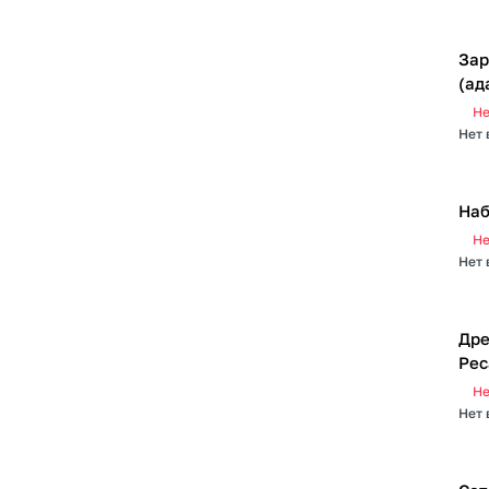
Зар
(ад
Не
Нет 
Наб
Не
Нет 
Дре
Рес
Не
Нет 