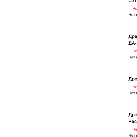
Сет
Не
Нет 
Дре
ДА-
Не
Нет 
Дре
Не
Нет 
Дре
Рес
Не
Нет 