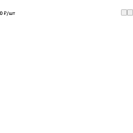
0 ₽/
шт