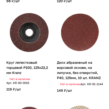
98 ₽/
шт
120 ₽/
шт
Круг лепестковый
Диск абразивный на
торцевой P100, 125х22,2
ворсовой основе, на
мм Kranz
липучке, без отверстий,
P40, 125мм, 10 шт. KRANZ
Нет в наличии
Арт.
KR-90-0016
Нет в наличии
Арт.
KR-91-1144
119 ₽/
шт
149 ₽/
шт