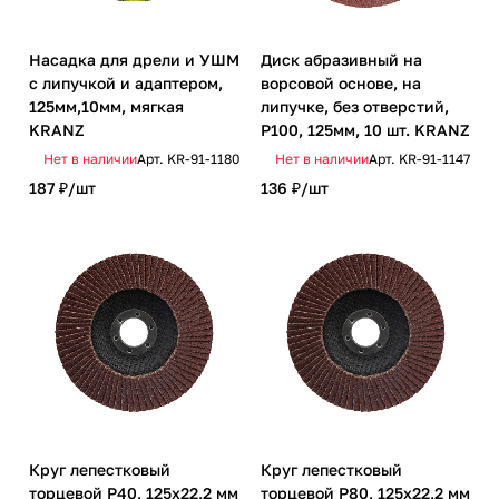
Насадка для дрели и УШМ
Диск абразивный на
с липучкой и адаптером,
ворсовой основе, на
125мм,10мм, мягкая
липучке, без отверстий,
KRANZ
P100, 125мм, 10 шт. KRANZ
Нет в наличии
Арт.
KR-91-1180
Нет в наличии
Арт.
KR-91-1147
187 ₽/
шт
136 ₽/
шт
Круг лепестковый
Круг лепестковый
торцевой P40, 125х22,2 мм
торцевой P80, 125х22,2 мм