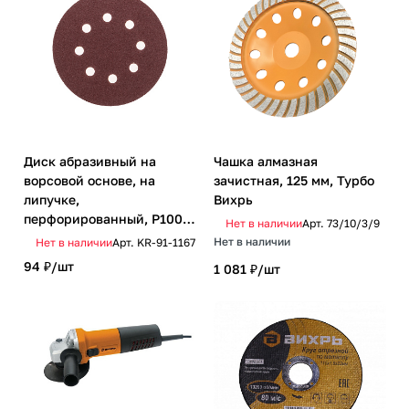
Диск абразивный на
Чашка алмазная
ворсовой основе, на
зачистная, 125 мм, Турбо
липучке,
Вихрь
перфорированный, P100,
Нет в наличии
Арт.
73/10/3/9
125мм, 10 шт. KRANZ
Нет в наличии
Нет в наличии
Арт.
KR-91-1167
94 ₽/
шт
1 081 ₽/
шт