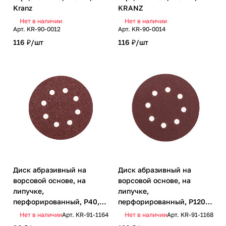
Kranz
KRANZ
Нет в наличии
Нет в наличии
Арт.
KR-90-0012
Арт.
KR-90-0014
116 ₽/
шт
116 ₽/
шт
Диск абразивный на
Диск абразивный на
ворсовой основе, на
ворсовой основе, на
липучке,
липучке,
перфорированный, P40,
перфорированный, P120,
125мм, 10 шт. KRANZ
125мм, 10 шт. KRANZ
Нет в наличии
Арт.
KR-91-1164
Нет в наличии
Арт.
KR-91-1168