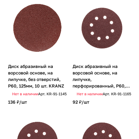
Диск абразивный на
Диск абразивный на
ворсовой основе, на
ворсовой основе, на
липучке, без отверстий,
липучке,
P60, 125мм, 10 шт. KRANZ
перфорированный, P60,
125мм, 10 шт. KRANZ
Нет в наличии
Арт.
KR-91-1145
Нет в наличии
Арт.
KR-91-1165
136 ₽/
шт
92 ₽/
шт