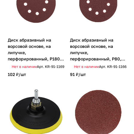
Диск абразивный на
Диск абразивный на
ворсовой основе, на
ворсовой основе, на
липучке,
липучке,
перфорированный, P180,
перфорированный, P80,
125мм, 10 шт. KRANZ
125мм, 10 шт. KRANZ
Нет в наличии
Арт.
KR-91-1169
Нет в наличии
Арт.
KR-91-1166
102 ₽/
шт
91 ₽/
шт