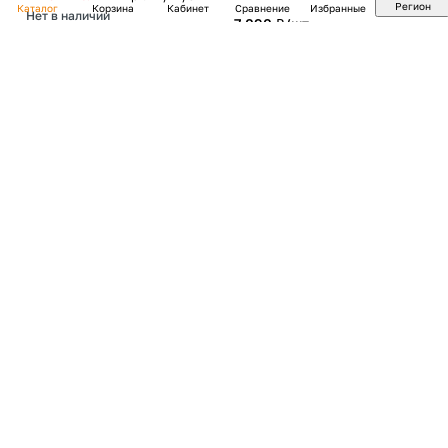
Регион
Каталог
Корзина
Кабинет
Сравнение
Избранные
Нет в наличии
7 090 ₽/
шт
3 190 ₽/
шт
Углошлифовальная
машина УШМ-125/900
Ресанта
Нет в наличии
Арт.
75/12/2
Нет в наличии
Круг отрезной по металлу
3 790 ₽/
шт
150х1,6х22 мм
Нет в наличии
Арт.
73/1/3/33
Нет в наличии
61 ₽/
шт