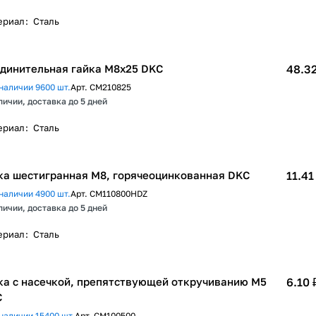
ериал
:
Сталь
динительная гайка М8х25 DKC
48.32
наличии 9600 шт.
Арт.
CM210825
личии, доставка до 5 дней
ериал
:
Сталь
ка шестигранная М8, горячеоцинкованная DKC
11.41
наличии 4900 шт.
Арт.
CM110800HDZ
личии, доставка до 5 дней
ериал
:
Сталь
ка с насечкой, препятствующей откручиванию М5
6.10 
C
наличии 15400 шт.
Арт.
CM100500