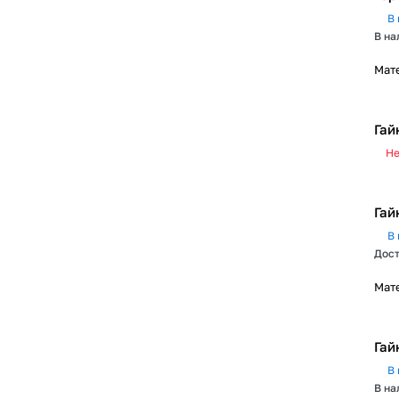
В 
В на
Мат
Гай
Не
Гай
В 
Дост
Мат
Гай
В 
В на