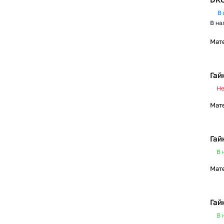
В 
В на
Мат
Гай
Не
Мат
Гай
В 
Мат
Гай
В 