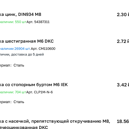
ка цинк, DIN934 М8
2.30 
наличии: 550
шт
Арт.
54387311
ка шестигранная М6 DKC
2.72 
наличии 26904 шт.
Арт.
CM110600
личии, доставка до 5 дней
ериал
:
Сталь
ка со стопорным буртом М6 IEK
3.42 
наличии: 704
шт
Арт.
CLP1M-N-6
ериал
:
Сталь
ка с насечкой, препятствующей откручиванию М8,
18.56
ячеоцинкованная DKC