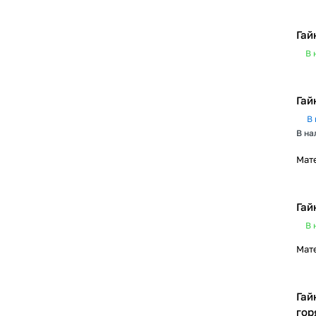
Гай
В 
Гай
В 
В на
Мат
Гай
В 
Мат
Гай
гор