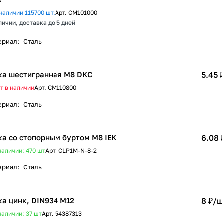
наличии 115700 шт.
Арт.
CM101000
личии, доставка до 5 дней
ериал
:
Сталь
ка шестигранная М8 DKC
5.45 
т в наличии
Арт.
CM110800
ериал
:
Сталь
ка со стопорным буртом М8 IEK
6.08 
наличии: 470
шт
Арт.
CLP1M-N-8-2
ериал
:
Сталь
ка цинк, DIN934 М12
8 ₽/
ш
наличии: 37
шт
Арт.
54387313