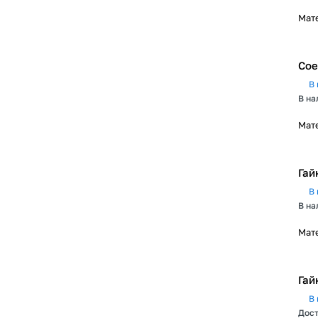
Мат
Сое
В 
В на
Мат
Гай
В 
В на
Мат
Гай
В 
Дост