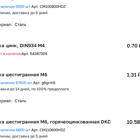
наличии 5600 шт.
Арт.
CM100800HDZ
личии, доставка до 5 дней
ериал
:
Сталь
ка цинк, DIN934 М4
0.70 
т в наличии
Арт.
54387309
ка шестигранная М6
1.31 
наличии 87600 шт.
Арт.
g6grm6
авка до 14 дней, по 100% предоплате
ериал
:
Сталь
ка шестигранная М6, горячеоцинкованная DKC
10.58
наличии 6800 шт.
Арт.
CM110600HDZ
личии, доставка до 5 дней