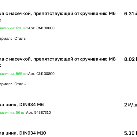
ка с насечкой, препятствующей откручиванию М6
6.31 
C
наличии: 620
шт
Арт.
CM100600
ериал
:
Сталь
ка с насечкой, препятствующей откручиванию М8
8.02 
C
наличии: 565
шт
Арт.
CM100800
ериал
:
Сталь
ка цинк, DIN934 М6
2 ₽/
ш
наличии: 56
шт
Арт.
54387310
ка цинк, DIN934 М10
5.30 