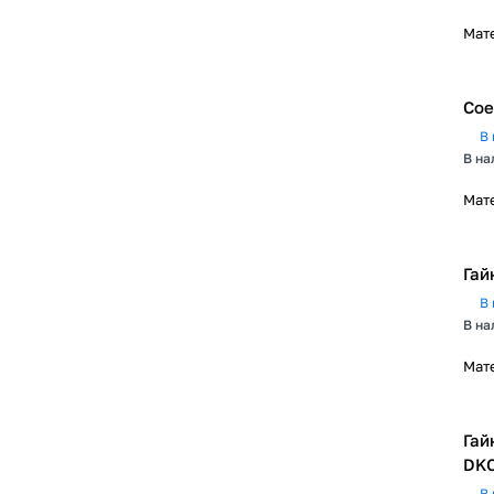
Мат
Сое
В 
В на
Мат
Гай
В 
В на
Мат
Гай
DK
В 