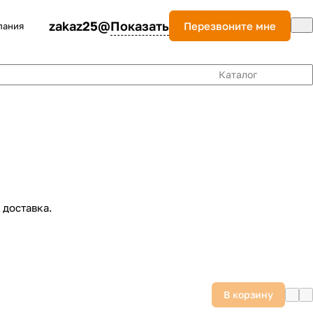
zakaz25@
Показать
Перезвоните мне
пания
Каталог
 доставка.
В корзину