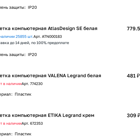
пень защиты
:
IP20
етка компьютерная AtlasDesign SE белая
779.5
наличии 25855 шт.
Арт.
ATN000183
авка до 14 дней, по 100% предоплате
пень защиты
:
IP20
етка компьютерная VALENA Legrand белая
481 ₽
т в наличии
Арт.
774230
ериал
:
Пластик
етка компьютерная ETIKA Legrand крем
309 
т в наличии
Арт.
672353
ериал
:
Пластик