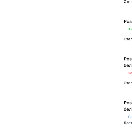
Сте
Роз
В 
Сте
Роз
бел
Не
Сте
Роз
бел
В 
Дост