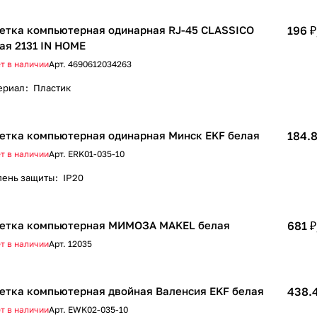
етка компьютерная одинарная RJ-45 CLASSICO
196 ₽
ая 2131 IN HOME
т в наличии
Арт.
4690612034263
ериал
:
Пластик
етка компьютерная одинарная Минск EKF белая
184.8
т в наличии
Арт.
ERK01-035-10
пень защиты
:
IP20
етка компьютерная МИМОЗА MAKEL белая
681 ₽
т в наличии
Арт.
12035
етка компьютерная двойная Валенсия EKF белая
438.4
т в наличии
Арт.
EWK02-035-10