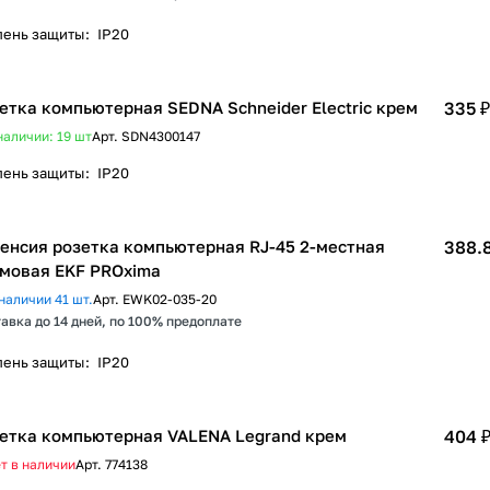
пень защиты
:
IP20
етка компьютерная SEDNA Schneider Electric крем
335 ₽
наличии: 19
шт
Арт.
SDN4300147
пень защиты
:
IP20
енсия розетка компьютерная RJ-45 2-местная
388.8
мовая EKF PROxima
наличии 41 шт.
Арт.
EWK02-035-20
авка до 14 дней, по 100% предоплате
пень защиты
:
IP20
етка компьютерная VALENA Legrand крем
404 
т в наличии
Арт.
774138