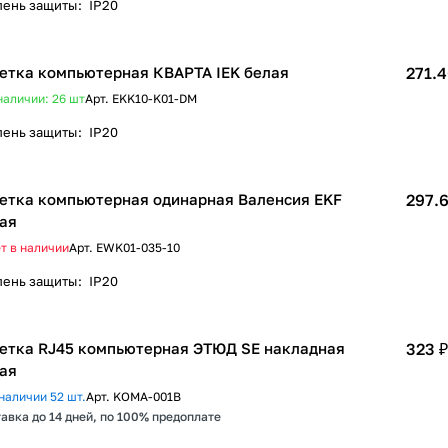
пень защиты
:
IP20
етка компьютерная КВАРТА IEK белая
271.4
наличии: 26
шт
Арт.
EKK10-K01-DM
пень защиты
:
IP20
етка компьютерная одинарная Валенсия EKF
297.6
ая
т в наличии
Арт.
EWK01-035-10
пень защиты
:
IP20
етка RJ45 компьютерная ЭТЮД SE накладная
323 ₽
ая
наличии 52 шт.
Арт.
KOMA-001B
авка до 14 дней, по 100% предоплате