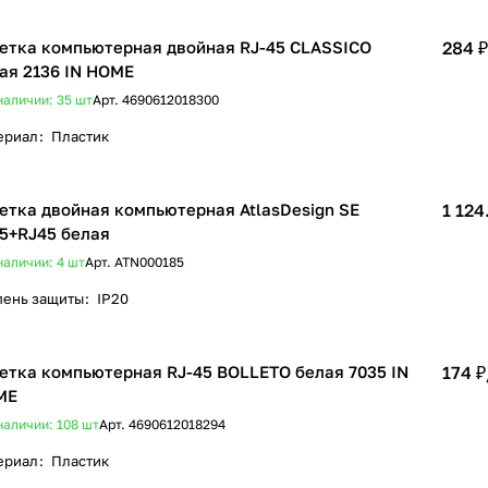
етка компьютерная двойная RJ-45 CLASSICO
284 ₽
ая 2136 IN HOME
наличии: 35
шт
Арт.
4690612018300
ериал
:
Пластик
етка двойная компьютерная AtlasDesign SE
1 124
5+RJ45 белая
наличии: 4
шт
Арт.
ATN000185
пень защиты
:
IP20
етка компьютерная RJ-45 BOLLETO белая 7035 IN
174 ₽
ME
наличии: 108
шт
Арт.
4690612018294
ериал
:
Пластик