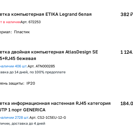
етка компьютерная ETIKA Legrand белая
382 ₽
т в наличии
Арт.
672253
ериал
:
Пластик
етка двойная компьютерная AtlasDesign SE
1 124
5+RJ45 бежевая
наличии 406 шт.
Арт.
ATN000285
авка до 14 дней, по 100% предоплате
пень защиты
:
IP20
етка информационная настенная RJ45 категория
184.0
UTP 1 порт GENERICA
наличии 2728 шт.
Арт.
CS2-1C5EU-12-G
личии, доставка до 4 дней