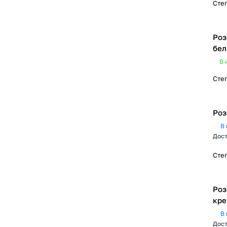
Сте
Роз
бел
В 
Сте
В 
Дост
Сте
Роз
кр
В 
Дост