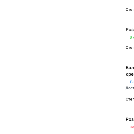
Сте
Роз
В 
Сте
Вал
кре
В 
Дост
Сте
Роз
Не