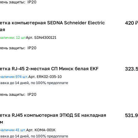
пень защиты
:
IP20
етка компьютерная SEDNA Schneider Electric
420 ₽
ая
наличии: 12
шт
Арт.
SDN4300121
пень защиты
:
IP20
Розетка RJ-45 2-местная СП Минск белая EKF
323.5
наличии 974 шт.
Арт.
ERK02-035-10
авка до 14 дней, по 100% предоплате
пень защиты
:
IP20
етка RJ45 компьютерная ЭТЮД SE накладная
531.9
ем
наличии 41 шт.
Арт.
KOMA-001K
авка до 14 дней, по 100% предоплате