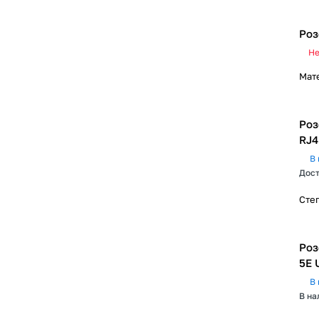
Роз
Не
Мат
Роз
RJ4
В 
Дост
Сте
Роз
5Е 
В 
В на