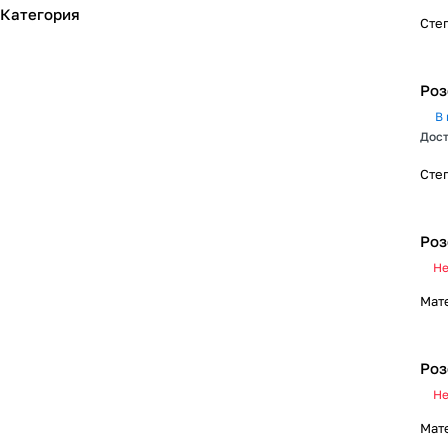
Категория
Сте
Роз
В 
Дост
Сте
Роз
Не
Мат
Роз
Не
Мат