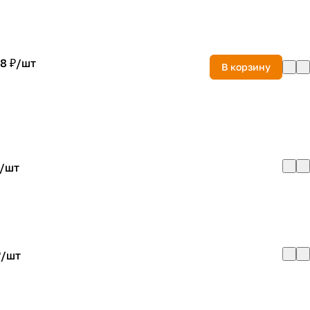
8 ₽/
шт
В корзину
/
шт
₽/
шт