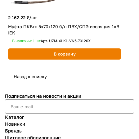
2 162.22 ₽/
шт
Муфта ПКВтп 5х70/120 б/н ПВХ/СПЭ изоляция 1кВ
IEK
1 9
В наличии: 1
шт
Арт.
UZM-XLK1-VN5-70120X
Муф
уни
В корзину
Не
Назад к списку
Подписаться
на новости и акции
Каталог
Новинки
Бренды
Щитовое оборудование