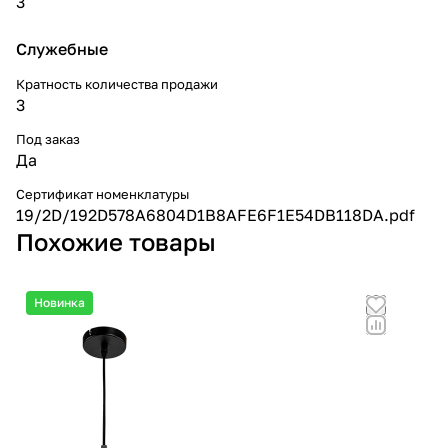
3
Служебные
Кратность количества продажи
3
Под заказ
Да
Сертификат номенклатуры
19/2D/192D578A6804D1B8AFE6F1E54DB118DA.pdf
Похожие товары
Новинка
Но