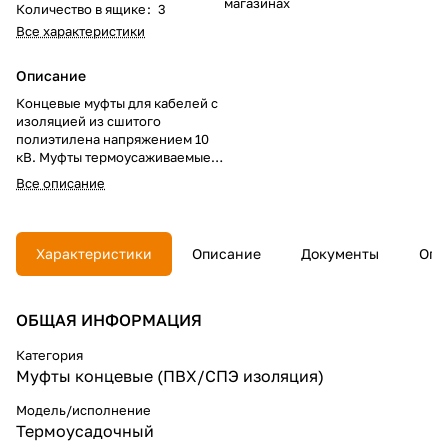
магазинах
Количество в ящике
:
3
Все характеристики
Описание
Концевые муфты для кабелей с
изоляцией из сшитого
полиэтилена напряжением 10
кВ. Муфты термоусаживаемые
наружной установки
Все описание
предназначены для
оконцевания одножильных
алюминиевых кабелей с СПЭ
изоляцией без брони с медным
Характеристики
Описание
Документы
Опл
проволочным экраном на
напряжение 10 кВ: АПвВ-10,
АПвП-10, АПвП2г-10, АПвПг-10,
ОБЩАЯ ИНФОРМАЦИЯ
АПвПу-10, АПвПу2г-10,
АПвПуг-10 их аналогов и
модификаций.
Категория
Муфты концевые (ПВХ/СПЭ изоляция)
Модель/исполнение
Термоусадочный