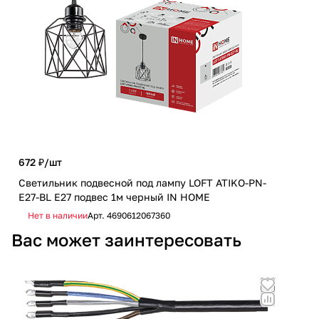
672 ₽/
шт
770
Светильник подвесной под лампу LOFT ATIKO-PN-
Све
E27-BL Е27 подвес 1м черный IN HOME
E27
Нет в наличии
Арт.
4690612067360
Не
Вас может заинтересовать