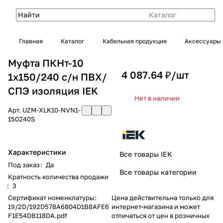
Каталог
Главная
Каталог
Кабельная продукция
Аксессуары 
Муфта ПКНт-10
4 087.64 ₽/
шт
1х150/240 с/н ПВХ/
СПЭ изоляция IEK
Нет в наличии
Арт.
UZM-XLK10-NVN1-
150240S
Характеристики
Все товары IEK
Под заказ
:
Да
Все товары категории
Кратность количества продажи
:
3
Сертификат номенклатуры
:
Цена действительна только для
19/2D/192D578A6804D1B8AFE6
интернет-магазина и может
F1E54DB118DA.pdf
отличаться от цен в розничных