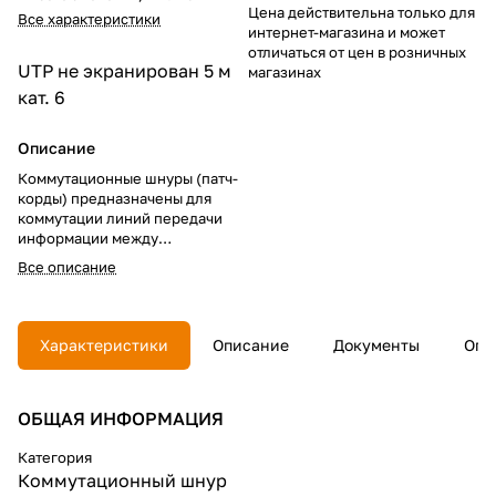
Цена действительна только для
Все характеристики
интернет-магазина и может
отличаться от цен в розничных
UTP не экранирован
5 м
магазинах
кат. 6
Описание
Коммутационные шнуры (патч-
корды) предназначены для
коммутации линий передачи
информации между
различными секциями
Все описание
коммутационных панелей,
подключения активного
коммутационного или
серверного оборудования к
Характеристики
Описание
Документы
Опл
сети, а также для
подсоединения телефонов и
компьютеров к
ОБЩАЯ ИНФОРМАЦИЯ
информационным розеткам.
Основным свойством шнуров
является их устойчивость к
Категория
многократным нагрузкам на
Коммутационный шнур