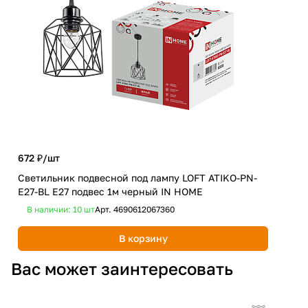
672 ₽/
шт
3 0
Светильник подвесной под лампу LOFT ATIKO-PN-
Люс
E27-BL Е27 подвес 1м черный IN HOME
мат
В наличии: 10
шт
Арт.
4690612067360
В 
В корзину
Вас может заинтересовать