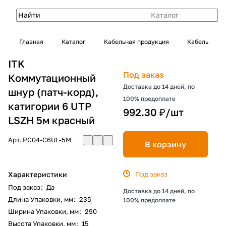
Каталог
Главная
Каталог
Кабельная продукция
Кабель
ITK
Под заказ
Коммутационный
Доставка до 14 дней, по
шнур (патч-корд),
100% предоплате
катигории 6 UTP
992.30 ₽/
шт
LSZH 5м красный
Арт.
PC04-C6UL-5M
В корзину
Характеристики
Под заказ
Под заказ
:
Да
Доставка до 14 дней, по
Длина Упаковки, мм
:
235
100% предоплате
Ширина Упаковки, мм
:
290
Высота Упаковки, мм
:
15