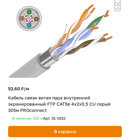
53.60 ₽/
м
75.
Кабель связи витая пара внутренний
экранированный FTP CAT5e 4х2х0,5 CU серый
Вит
305м PROconnect
ITK
В наличии: 915
м
Арт.
01-0152
В 
В корзину