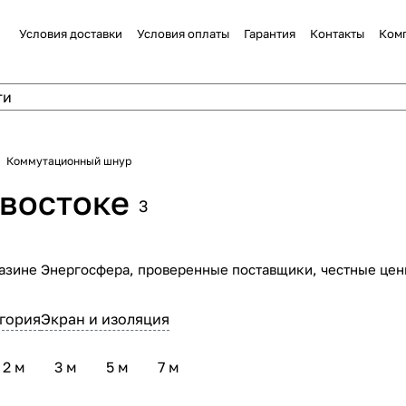
Условия доставки
Условия оплаты
Гарантия
Контакты
Ком
Коммутационный шнур
ивостоке
3
азине Энергосфера, проверенные поставщики, честные цены
гория
Экран и изоляция
2 м
3 м
5 м
7 м