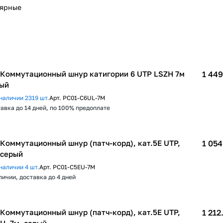
лярные
 Коммутационный шнур катигории 6 UTP LSZH 7м
1 449
ый
наличии 2319 шт.
Арт.
PC01-C6UL-7M
авка до 14 дней, по 100% предоплате
 Коммутационный шнур (патч-корд), кат.5E UTP,
1 054
 серый
наличии 4 шт.
Арт.
PC01-C5EU-7M
личии, доставка до 4 дней
 Коммутационный шнур (патч-корд), кат.5Е UTP,
1 212