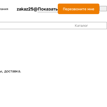
zakaz25@
Показать
Перезвоните мне
пания
Каталог
, доставка.