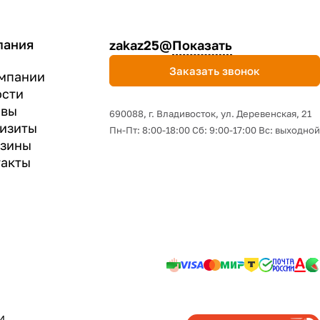
пания
zakaz25@
Показать
Заказать звонок
мпании
ости
ывы
690088, г. Владивосток, yл. Деревенская, 21
изиты
Пн-Пт: 8:00-18:00 Сб: 9:00-17:00 Вс: выходной
азины
акты
И