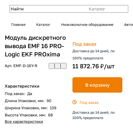
Каталог
Главная
Каталог
Низковольтное оборудование
Авто
Модуль дискретного
Под заказ
вывода EMF 16 PRO-
Доставка до 14 дней, по
Logic EKF PROxima
100% предоплате
11 872.76 ₽/
шт
Арт.
EMF-D-16Y-R
В корзину
Характеристики
Под заказ
:
Да
Длина Упаковки, мм
:
90
Под заказ
Ширина Упаковки, мм
:
139
Доставка до 14 дней, по
Высота Упаковки, мм
:
68
100% предоплате
Все характеристики