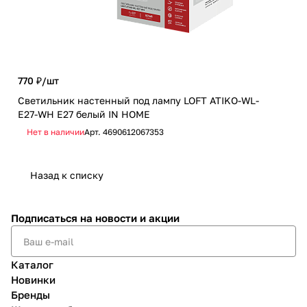
770 ₽/
шт
2 9
Светильник настенный под лампу LOFT ATIKO-WL-
Люс
E27-WH Е27 белый IN HOME
чер
Нет в наличии
Арт.
4690612067353
Не
Назад к списку
Подписаться
на новости и акции
Каталог
Новинки
Бренды