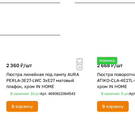
Новинка
2 360 ₽/
шт
2 668 ₽/
шт
Люстра линейная под лампу AURA
Люстра поворотна
PERLA-3E27-LWC 3хЕ27 матовый
ATIKO-СLА-4E27L-
плафон, хром IN HOME
хром IN HOME
В наличии: 10
шт
Арт.
4690612064543
В наличии: 5
шт
Ар
В корзину
В корзину