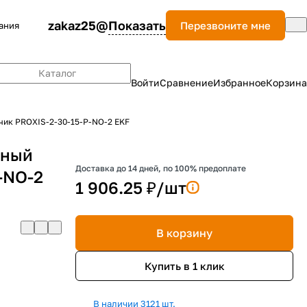
zakaz25@
Показать
Перезвоните мне
ания
Каталог
Войти
Сравнение
Избранное
Корзина
чик PROXIS-2-30-15-P-NO-2 EKF
вный
Доставка до 14 дней, по 100% предоплате
-NO-2
1 906.25 ₽/
шт
В корзину
Купить в 1 клик
В наличии 3121 шт.