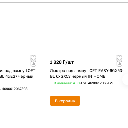
1 828 ₽/
шт
я под лампу LOFT
Люстра под лампу LOFT EASY-6GX53-
BL 4хЕ27 черный,
BL 6хGX53 черный IN HOME
В наличии: 4
шт
Арт.
4690612065175
т.
4690612067308
В корзину