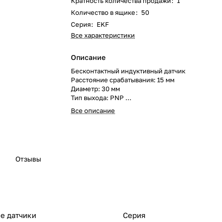
Кратность количества продажи
:
1
Количество в ящике
:
50
Серия
:
EKF
Все характеристики
Описание
Бесконтактный индуктивный датчик
Расстояние срабатывания: 15 мм
Диаметр: 30 мм
Тип выхода: PNP
Нормально-открытый контакт
Все описание
Отзывы
е датчики
Серия