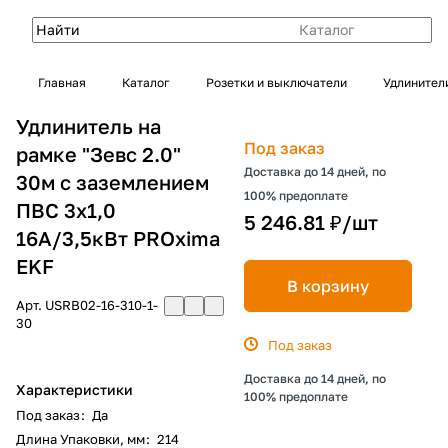
Каталог
Главная
Каталог
Розетки и выключатели
Удлинител
Удлинитель на
Под заказ
рамке "Зевс 2.0"
Доставка до 14 дней, по
30м с заземлением
100% предоплате
ПВС 3х1,0
5 246.81 ₽/
шт
16А/3,5кВт PROxima
EKF
В корзину
Арт.
USRB02-16-310-1-
30
Под заказ
Доставка до 14 дней, по
Характеристики
100% предоплате
Под заказ
:
Да
Длина Упаковки, мм
:
214