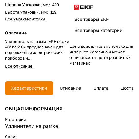
Ширина Упаковки, мм
:
410
Высота Упаковки, мм
:
119
Все характеристики
Все товары EKF
Все товары категории
Описание
Удлинитель на рамке EKF серии
Цена действительна только для
«Зевс 2.0» предназначен для
интернет-магазина и может
подключения электрических
отличаться от цен в розничных
приборов и
магазинах
электроинструментов, когда
Все описание
недостаточно стандартной
длины шнура для питания от
стационарных розеток.
Благодаря заземлению
Характеристики
Описание
Оплата
Доставк
обеспечивается защита от
поражения электрическим
током, и эксплуатация
ОБЩАЯ ИНФОРМАЦИЯ
удлинителя становится более
безопасной.
Категория
Удлинители на рамке
Серия