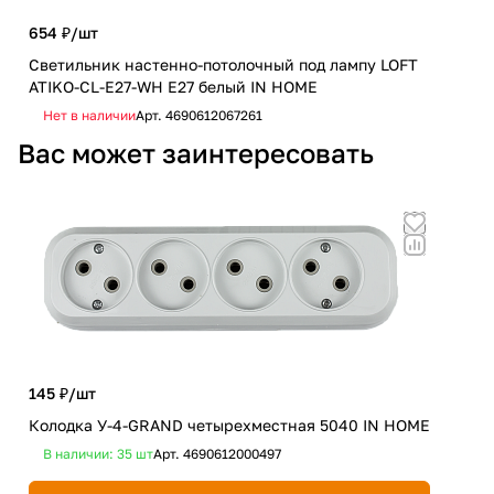
654 ₽/
шт
1 8
Светильник настенно-потолочный под лампу LOFT
Люс
ATIKO-CL-E27-WH Е27 белый IN HOME
чер
Нет в наличии
Арт.
4690612067261
Не
Вас может заинтересовать
555
145 ₽/
шт
Удл
Колодка У-4-GRAND четырехместная 5040 IN HOME
заз
В наличии: 35
шт
Арт.
4690612000497
В 