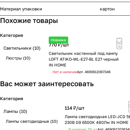
Материал упаковки
картон
Похожие товары
Категория
Новинка
770 ₽/
шт
Светильники
(10)
Светильник настенный под лампу
Люстры
(10)
LOFT ATIKO-WL-E27-BL Е27 черный
IN HOME
Нет в наличии
Арт.
4690612067346
Вас может заинтересовать
Категория
114 ₽/
шт
Лампы
(10)
Лампа светодиодная LED-JCD 5
Лампы светодиодные
(10)
230В G9 6500К 480Лм IN HOME
В наличии: 55
шт
Арт.
469061203634