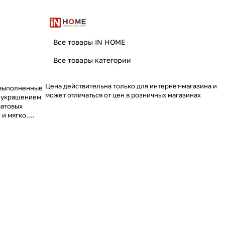
Все товары IN HOME
Все товары категории
Цена действительна только для интернет-магазина и
 выполненные
может отличаться от цен в розничных магазинах
м украшением
матовых
 и мягко.
кт с цоколем
 а
упрощают