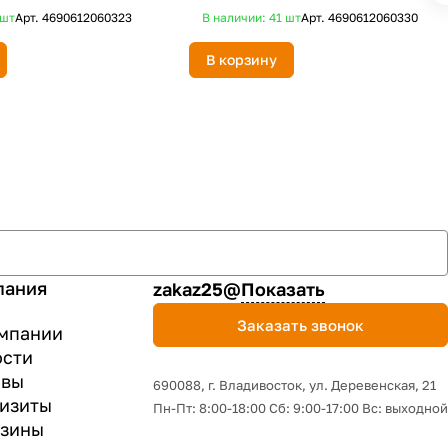
шт
Арт.
4690612060323
В наличии: 41
шт
Арт.
4690612060330
В корзину
пания
zakaz25@
Показать
Заказать звонок
мпании
ости
ывы
690088, г. Владивосток, yл. Деревенская, 21
изиты
Пн-Пт: 8:00-18:00 Сб: 9:00-17:00 Вс: выходной
азины