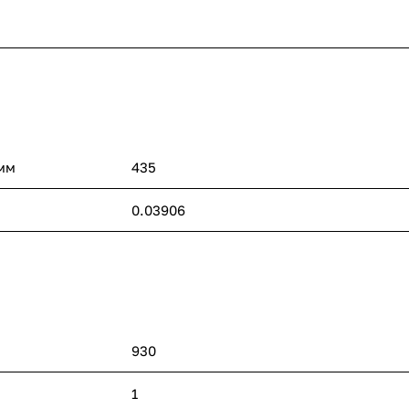
 мм
435
0.03906
930
1