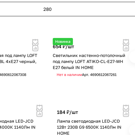
280
Новинка
654 ₽/
шт
я под лампу LOFT
Светильник настенно-потолочный
BL 4хЕ27 черный,
под лампу LOFT ATIKO-CL-E27-WH
Е27 белый IN HOME
4690612067308
Нет в наличии
Арт.
4690612067261
184 ₽/
шт
иодная LED-JCD
Лампа светодиодная LED-JCD
 4000К 1140Лм IN
12Вт 230В G9 6500К 1140Лм IN
HOME