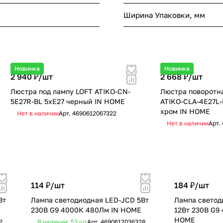
Ширина Упаковки, мм
Новинка
Новинка
2 940 ₽/
шт
2 668 ₽/
шт
Люстра под лампу LOFT ATIKO-СN-
Люстра поворотна
5E27R-BL 5хЕ27 черный IN HOME
ATIKO-СLА-4E27L-
хром IN HOME
Нет в наличии
Арт.
4690612067322
Нет в наличии
Арт.
114 ₽/
шт
184 ₽/
шт
Вт
Лампа светодиодная LED-JCD 5Вт
Лампа светод
230В G9 4000К 480Лм IN HOME
12Вт 230В G9
HOME
2
В наличии: 53
шт
Арт.
4690612036328