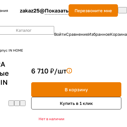
zakaz25@
Показать
Перезвоните мне
ания
Каталог
Войти
Сравнение
Избранное
Корзина
рпус IN HOME
RA
6 710 ₽/
шт
вые
 IN
В корзину
Купить в 1 клик
Нет в наличии