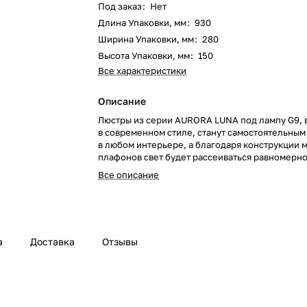
Под заказ
:
Нет
Длина Упаковки, мм
:
930
Ширина Упаковки, мм
:
280
Высота Упаковки, мм
:
150
Все характеристики
Описание
Люстры из серии AURORA LUNA под лампу G9,
в современном стиле, станут самостоятельны
в любом интерьере, а благодаря конструкции 
плафонов свет будет рассеиваться равномерно
Все описание
Надёжный патрон обеспечивает плотный конта
лампы, что исключает возможность окисления,
предварительно скоммутированные провода 
процесс монтажа.
а
Доставка
Отзывы