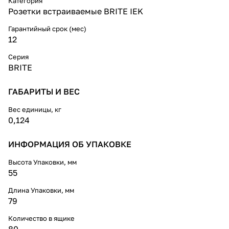
недвижимости, выполнить
Категория
современные интерьеры в
Розетки встраиваемые BRITE IEK
едином стиле.
Гарантийный срок (мес)
12
Серия
BRITE
ГАБАРИТЫ И ВЕС
Вес единицы, кг
0,124
ИНФОРМАЦИЯ ОБ УПАКОВКЕ
Высота Упаковки, мм
55
Длина Упаковки, мм
79
Количество в ящике
80