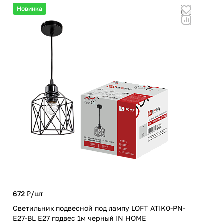
Новинка
672 ₽/
шт
682
Светильник подвесной под лампу LOFT ATIKO-PN-
Роз
E27-BL Е27 подвес 1м черный IN HOME
кат