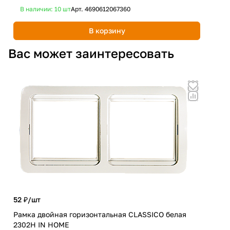
В наличии: 10
шт
Арт.
4690612067360
В 
В корзину
Вас может заинтересовать
52 ₽/
шт
198
Рамка двойная горизонтальная CLASSICO белая
2302H IN HOME
Рам