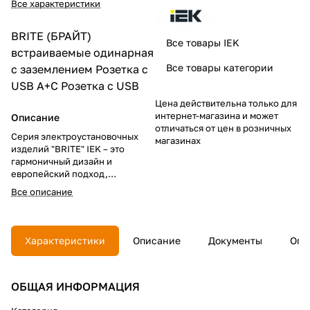
Все характеристики
BRITE (БРАЙТ)
Все товары IEK
встраиваемые
одинарная
Все товары категории
с заземлением
Розетка с
USB A+C
Розетка с USB
Цена действительна только для
интернет-магазина и может
Описание
отличаться от цен в розничных
Серия электроустановочных
магазинах
изделий "BRITE" IEK – это
гармоничный дизайн и
европейский подход,
надежность в эксплуатации и
Все описание
привлекательная цена.
В линейке "BRITE"
использованы материалы
Характеристики
Описание
Документы
Опл
премиум-класса. Цветовая
палитра и широкий
ассортимент позволяют решить
ОБЩАЯ ИНФОРМАЦИЯ
все задачи при строительстве и
ремонте жилой и коммерческой