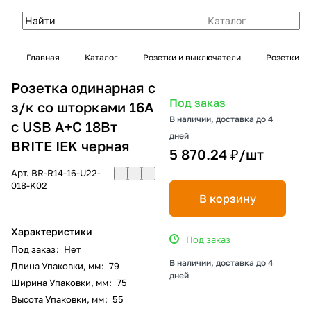
Каталог
Главная
Каталог
Розетки и выключатели
Розетки
Розетка одинарная с
Под заказ
з/к со шторками 16А
В наличии, доставка до 4
с USB A+C 18Вт
дней
BRITE IEK черная
5 870.24 ₽/
шт
Арт.
BR-R14-16-U22-
018-K02
В корзину
Характеристики
Под заказ
Под заказ
:
Нет
В наличии, доставка до 4
Длина Упаковки, мм
:
79
дней
Ширина Упаковки, мм
:
75
Высота Упаковки, мм
:
55