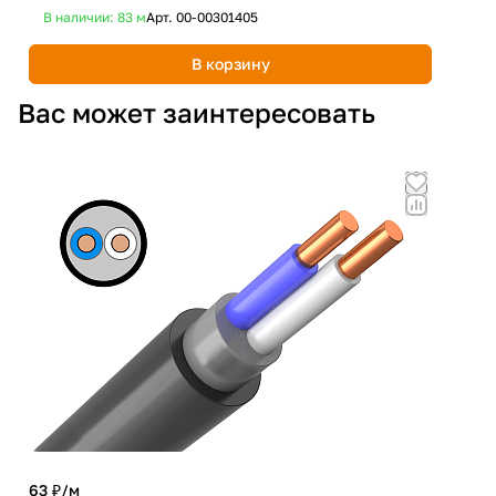
В наличии: 83
м
Арт.
00-00301405
В 
В корзину
Вас может заинтересовать
63 ₽/
м
735