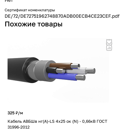
Сертификат номенклатуры
DE/72/DE72751962748870ADB00ECB4CE23CEF.pdf
Похожие товары
325 ₽/
м
27 
Кабель АВБШв нг(А)-LS 4х25 ок (N) - 0,66кВ ГОСТ
31996-2012
Каб