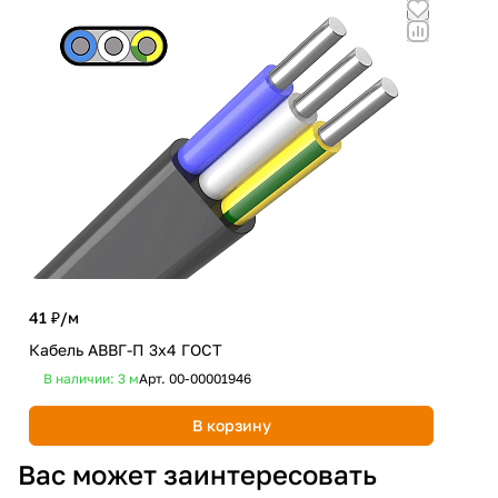
Но
41 ₽/
м
Кабель АВВГ-П 3х4 ГОСТ
2 6
В наличии: 3
м
Арт.
00-00001946
Люс
СLА
В корзину
Не
Вас может заинтересовать