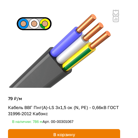
79 ₽/
м
94 
Кабель ВВГ Пнг(А)-LS 3х1,5 ок (N, PE) - 0,66кВ ГОСТ
Каб
31996-2012 Кабэкс
ГОС
В наличии: 786
м
Арт.
00-00301067
В 
В корзину