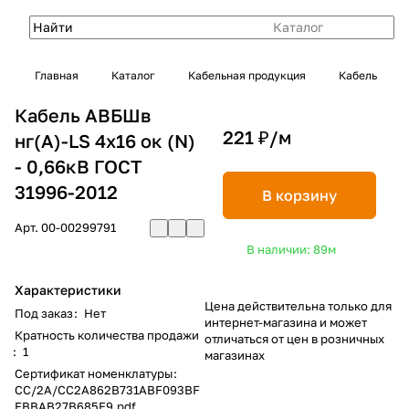
Каталог
Главная
Каталог
Кабельная продукция
Кабель
Кабель АВБШв
221 ₽/
м
нг(А)-LS 4х16 ок (N)
- 0,66кВ ГОСТ
31996-2012
В корзину
Арт.
00-00299791
В наличии: 89
м
Характеристики
Цена действительна только для
Под заказ
:
Нет
интернет-магазина и может
Кратность количества продажи
отличаться от цен в розничных
:
1
магазинах
Сертификат номенклатуры
:
CC/2A/CC2A862B731ABF093BF
FBBAB27B685E9.pdf