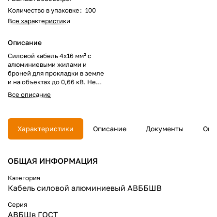
Количество в упаковке
:
100
Все характеристики
Описание
Силовой кабель 4х16 мм² с
алюминиевыми жилами и
броней для прокладки в земле
и на объектах до 0,66 кВ. Не
распространяет горение, имеет
Все описание
пониженное дымовыделение.
Подходит для тех, кто хочет
купить надежный кабель и
провод по оптимальной цене с
Характеристики
Описание
Документы
Опл
высокими характеристиками.
ОБЩАЯ ИНФОРМАЦИЯ
Категория
Кабель силовой алюминиевый АВББШВ
Серия
АВБШв ГОСТ