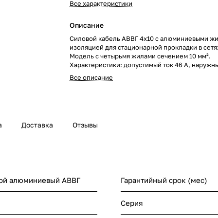
Все характеристики
Описание
Силовой кабель АВВГ 4х10 с алюминиевыми ж
изоляцией для стационарной прокладки в сетях
Модель с четырьмя жилами сечением 10 мм².
Характеристики: допустимый ток 46 А, наружн
16–18 мм, рабочие температуры от -50 до +50°C
Все описание
изгиба 7,5-10 диаметров, срок службы 30 лет.
а
Доставка
Отзывы
вой алюминиевый АВВГ
Гарантийный срок (мес)
Серия