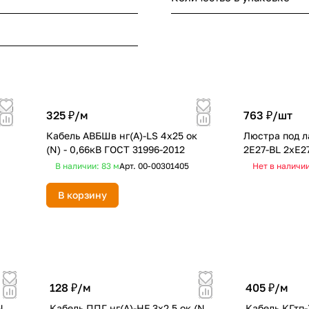
325 ₽/
м
763 ₽/
шт
Кабель АВБШв нг(А)-LS 4х25 ок
Люстра под л
(N) - 0,66кВ ГОСТ 31996-2012
2E27-BL 2хЕ2
В наличии: 83
м
Арт.
00-00301405
Нет в наличи
В корзину
128 ₽/
м
405 ₽/
м
N,
Кабель ППГ нг(А)-HF 3х2,5 ок (N,
Кабель КГтп