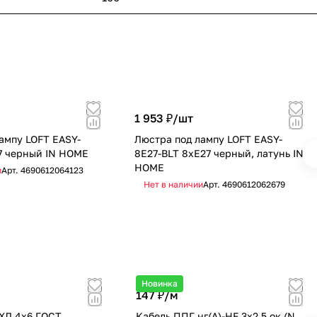
1 953 ₽/
шт
ампу LOFT EASY-
Люстра под лампу LOFT EASY-
7 черный IN HOME
8E27-BLT 8хЕ27 черный, латунь IN
HOME
и
Арт.
4690612064123
Нет в наличии
Арт.
4690612062679
Новинка
147 ₽/
м
-ХЛ 4х6 ГОСТ
Кабель ППГ нг(А)-HF 3х2,5 ок (N,