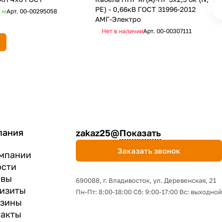
PE) - 0,66кВ ГОСТ 31996-2012
1
м
Арт.
00-00295058
АМГ-Электро
Нет в наличии
Арт.
00-00307111
пания
zakaz25@
Показать
Заказать звонок
мпании
ости
ывы
690088, г. Владивосток, yл. Деревенская, 21
изиты
Пн-Пт: 8:00-18:00 Сб: 9:00-17:00 Вс: выходной
азины
акты