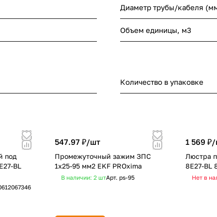
Диаметр трубы/кабеля (м
Объем единицы, м3
Количество в упаковке
547.97 ₽/
шт
1 569 ₽/
й под
Промежуточный зажим ЗПС
Люстра п
E27-BL
1x25-95 мм2 EKF PROxima
8E27-BL 
В наличии: 2
шт
Арт.
ps-95
Нет в на
0612067346