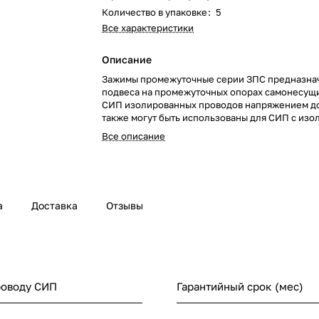
Количество в упаковке
:
5
Все характеристики
Описание
Зажимы промежуточные серии ЗПС предназна
подвеса на промежуточных опорах самонесущ
СИП изолированных проводов напряжением до
также могут быть использованы для СИП с из
несущей нейтралью.
Все описание
Зажимы ЗПС можно использовать на угловых оп
Зажимы изготовлены из стали горячего цинков
пластиковые детали – из полимеров, устойчивы
ультрафиолетовому излучению и погодно-кли
факторам, что обеспечивает работоспособност
а
Доставка
Отзывы
течение 40 лет.
Изделия снабжены срывными болтами, обесп
надежную фиксацию проводников в зажиме, та
возникновения необходимости возможен дем
изделий благодаря наличию разборных голово
роводу СИП
Гарантийный срок (мес)