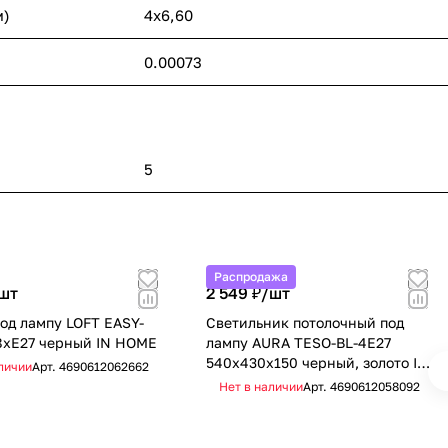
м)
4х6,60
0.00073
5
Распродажа
шт
2 549 ₽/
шт
од лампу LOFT EASY-
Светильник потолочный под
8хЕ27 черный IN HOME
лампу AURA TESO-BL-4E27
540x430x150 черный, золото IN
личии
Арт.
4690612062662
HOME
Нет в наличии
Арт.
4690612058092