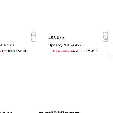
493 ₽/
м
4 4х120
Провод СИП-4 4х95
и
Арт.
00-00251104
Нет в наличии
Арт.
00-00251103
пания