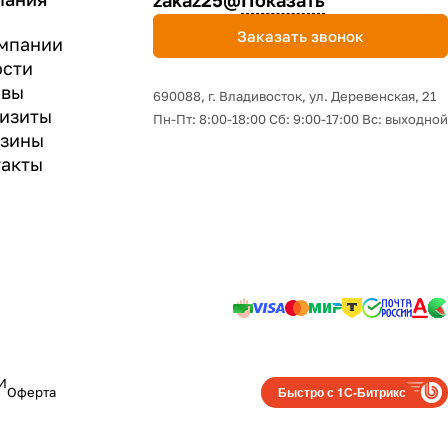
zakaz25@
Показать
Заказать звонок
мпании
ости
ывы
690088, г. Владивосток, yл. Деревенская, 21
изиты
Пн-Пт: 8:00-18:00 Сб: 9:00-17:00 Вс: выходной
азины
акты
И
Быстро с 1С-Битрикс
Оферта