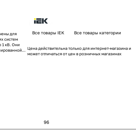
Все товары IEK
Все товары категории
чены для
их систем
 1 кВ. Они
Цена действительна только для интернет-магазина и
олированной
может отличаться от цен в розничных магазинах
орах до 90°.
ания, а
х к
матическим
ь изделий в
ечивающими
кже в случае
онтаж
к болтов.
96