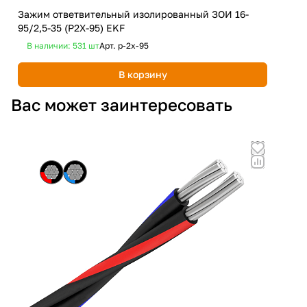
Зажим ответвительный изолированный ЗОИ 16-
95/2,5-35 (Р2Х-95) EKF
1 8
В наличии: 531
шт
Арт.
p-2x-95
Люс
чер
В корзину
Не
Вас может заинтересовать