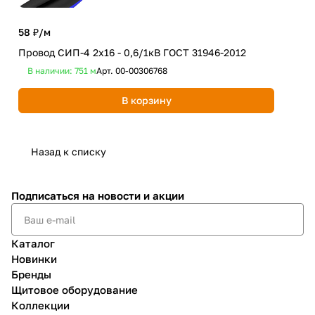
58 ₽/
м
Провод СИП-4 2х16 - 0,6/1кВ ГОСТ 31946-2012
777
В наличии: 751
м
Арт.
00-00306768
Про
В корзину
Не
Назад к списку
Подписаться
на новости и акции
Каталог
Новинки
Бренды
Щитовое оборудование
Коллекции