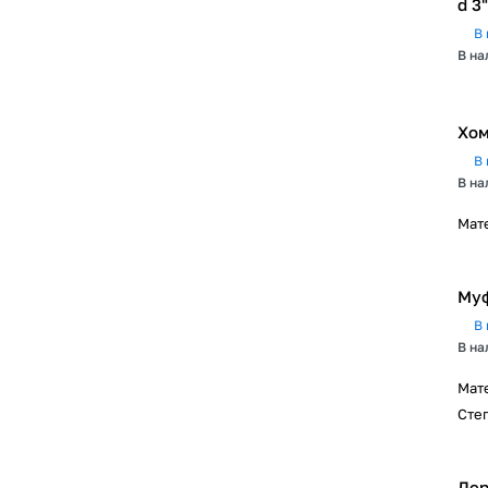
d 3
В 
В на
Хом
В 
В на
Мат
Муф
В 
В на
Мат
Сте
Дер