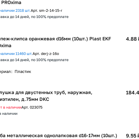
 PROxima
наличии 2318 шт.
Арт.
sm-2-14-15-r
авка до 14 дней, по 100% предоплате
пеж-клипса оранжевая d16мм (10шт.) Plast EKF
4.88 
xima
наличии 11460 шт.
Арт.
derj-z-16o
авка до 14 дней, по 100% предоплате
ериал
:
Пластик
лушка для двустенных труб, наружная,
184.4
иэтилен, д.75мм DKC
т в наличии
Арт.
023075
в наличии
ба металлическая однолапковая d16-17мм (10шт.)
9.55 