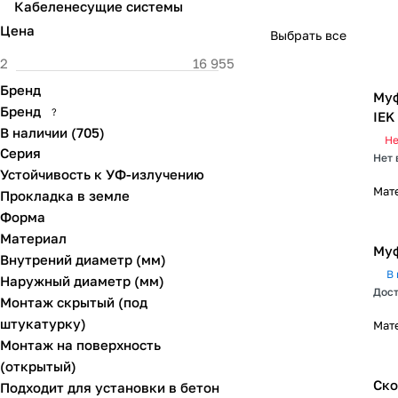
Кабеленесущие системы
Цена
Выбрать все
Бренд
Муф
Бренд
?
IEK
В наличии
(
705
)
Не
Серия
Нет 
Устойчивость к УФ-излучению
Мат
Прокладка в земле
Форма
Материал
Муф
Внутрений диаметр (мм)
В 
Наружный диаметр (мм)
Дост
Монтаж скрытый (под
штукатурку)
Мат
Монтаж на поверхность
(открытый)
Ско
Подходит для установки в бетон