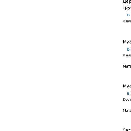
Дер
тру
В 
В на
Муф
В 
В на
Мат
Муф
В 
Дост
Мат
Заг