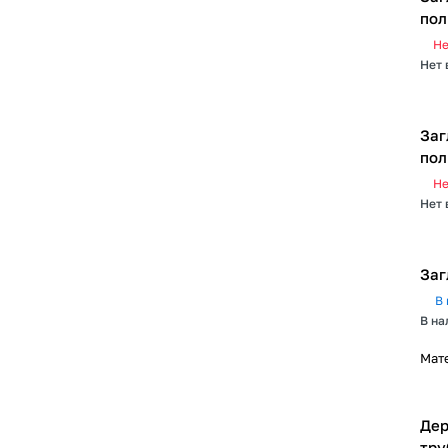
пол
Не
Нет 
Заг
пол
Не
Нет 
Заг
В 
В на
Мат
Дер
тру