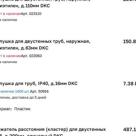
иэтилен, д.110мм DKC
т в наличии
Арт.
023110
в наличии
лушка для двустенных труб, наружная,
150.8
иэтилен, д.63мм DKC
т в наличии
Арт.
023063
в наличии
лушка для труб, IP40, д.16мм DKC
7.38 
наличии 1400 шт.
Арт.
50916
личии, доставка до 5 дней
ериал
:
Пластик
жатель расстояния (кластер) для двустенных
487.1
б, д.200мм, одинарный DKC