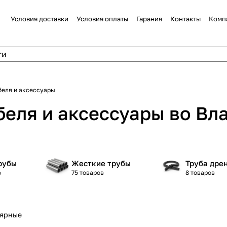
Условия доставки
Условия оплаты
Гарания
Контакты
Комп
беля и аксессуары
беля и аксессуары во Вл
рубы
Жесткие трубы
Труба дре
в
75 товаров
8 товаров
лярные