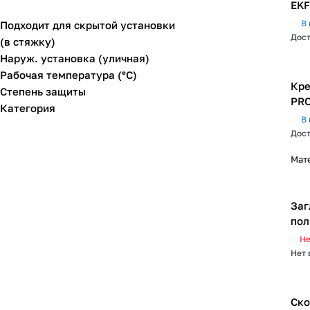
EKF
В 
Подходит для скрытой установки
Дост
(в стяжку)
Наруж. установка (уличная)
Рабочая температура (°C)
Кре
Степень защиты
PRO
Категория
В 
Дост
Мат
Заг
пол
Не
Нет 
Ско