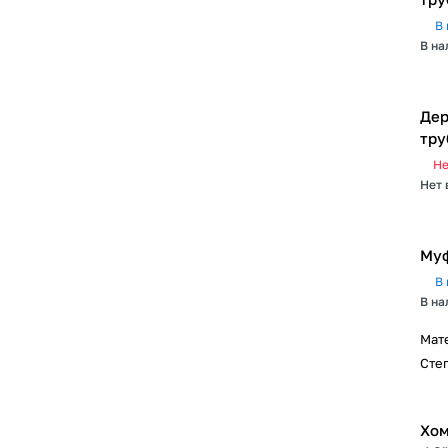
В 
В на
Дер
тру
Не
Нет 
Муф
В 
В на
Мат
Сте
Хом