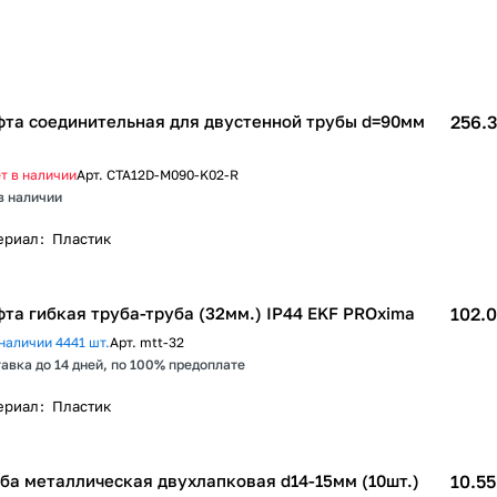
та соединительная для двустенной трубы d=90мм
256.3
т в наличии
Арт.
CTA12D-M090-K02-R
в наличии
ериал
:
Пластик
та гибкая труба-труба (32мм.) IP44 EKF PROxima
102.0
наличии 4441 шт.
Арт.
mtt-32
авка до 14 дней, по 100% предоплате
ериал
:
Пластик
ба металлическая двухлапковая d14-15мм (10шт.)
10.55