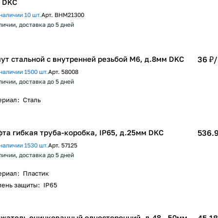
" DKC
наличии 10 шт.
Арт.
BHM21300
личии, доставка до 5 дней
ут стальной с внутренней резьбой М6, д.8мм DKC
36 ₽/
наличии 1500 шт.
Арт.
58008
личии, доставка до 5 дней
ериал
:
Сталь
та гибкая труба-коробка, IP65, д.25мм DKC
536.9
наличии 1530 шт.
Арт.
57125
личии, доставка до 5 дней
ериал
:
Пластик
пень защиты
:
IP65
жатель оцинкованный односторонний, д.48 - 50мм