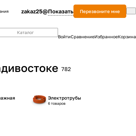
zakaz25@
Показать
Перезвоните мне
ания
Каталог
Войти
Сравнение
Избранное
Корзина
адивостоке
782
нажная
Электротрубы
6 товаров