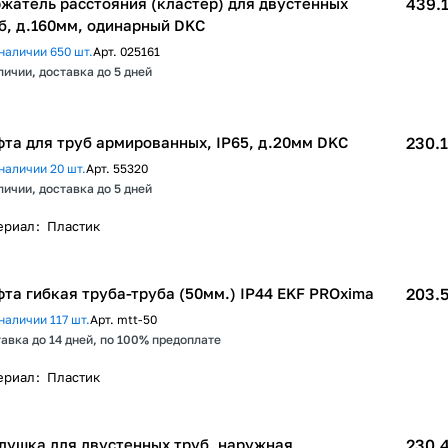
жатель расстояния (кластер) для двустенных
439.1
б, д.160мм, одинарный DKC
наличии 650 шт.
Арт.
025161
личии, доставка до 5 дней
та для труб армированных, IP65, д.20мм DKC
230.1
наличии 20 шт.
Арт.
55320
личии, доставка до 5 дней
ериал
:
Пластик
та гибкая труба-труба (50мм.) IP44 EKF PROxima
203.5
наличии 117 шт.
Арт.
mtt-50
авка до 14 дней, по 100% предоплате
ериал
:
Пластик
лушка для двустенных труб, наружная,
230.4