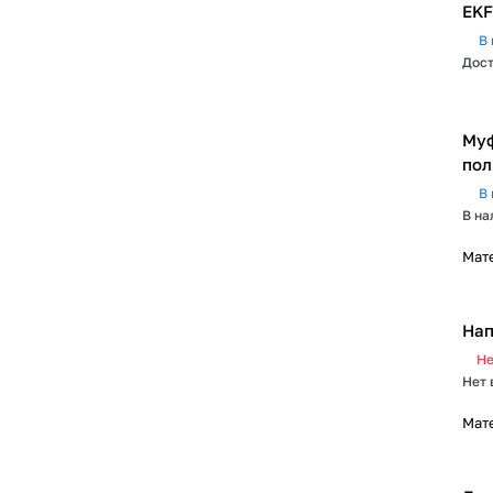
EKF
В 
Дост
Муф
пол
В 
В на
Мат
Нап
Не
Нет 
Мат