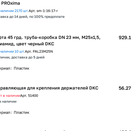
 PROxima
наличии 2170 шт.
Арт.
sm-1-16-17-r
авка до 14 дней, по 100% предоплате
та 45 грд. труба-коробка DN 23 мм, М25х1,5,
929.1
иамид, цвет черный DKC
наличии 10 шт.
Арт.
PAL23M25N
личии, доставка до 5 дней
ериал
:
Пластик
равляющая для крепления держателей DKC
56.27
т в наличии
Арт.
51400
в наличии
ериал
:
Пластик