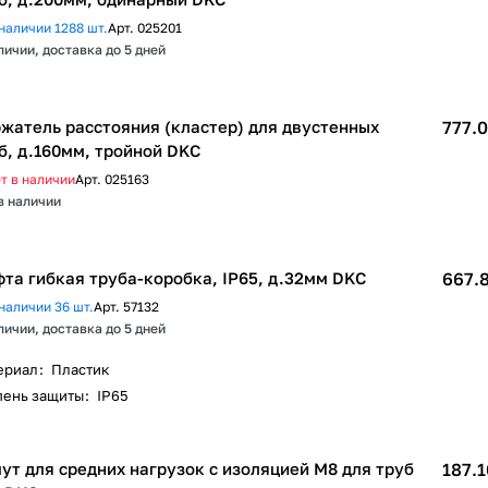
наличии 1288 шт.
Арт.
025201
личии, доставка до 5 дней
жатель расстояния (кластер) для двустенных
777.0
б, д.160мм, тройной DKC
т в наличии
Арт.
025163
в наличии
та гибкая труба-коробка, IP65, д.32мм DKC
667.8
наличии 36 шт.
Арт.
57132
личии, доставка до 5 дней
ериал
:
Пластик
пень защиты
:
IP65
ут для средних нагрузок с изоляцией М8 для труб
187.1