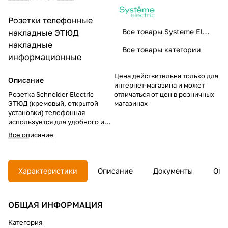
Розетки телефонные
Все товары Systeme Electric
накладные
ЭТЮД
накладные
Все товары категории
информационные
Цена действительна только для
Описание
интернет-магазина и может
Розетка Schneider Electric
отличаться от цен в розничных
ЭТЮД (кремовый, открытой
магазинах
установки) телефонная
используется для удобного и
быстрого подключения вашего
Все описание
телефона, модема или факса к
телефонной сети. Данное
изделие подходит для любых
помещений. Розетка проста в
Характеристики
Описание
Документы
Опл
установке, надежна и прочна в
применении. Сделано в России.
ОБЩАЯ ИНФОРМАЦИЯ
Категория