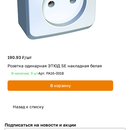
190.93 ₽/
шт
566
Розетка одинарная ЭТЮД SE накладная белая
Роз
В наличии: 9
шт
Арт.
PA16-001B
В 
В корзину
Назад к списку
Подписаться
на новости и акции