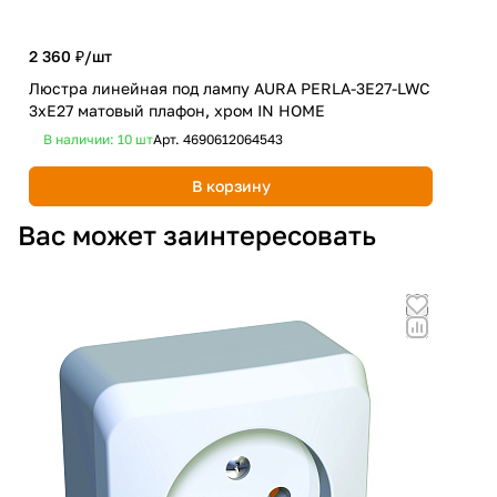
2 360 ₽/
шт
1 8
Люстра линейная под лампу AURA PERLA-3E27-LWC
Люс
3хЕ27 матовый плафон, хром IN HOME
чер
В наличии: 10
шт
Арт.
4690612064543
В 
В корзину
Вас может заинтересовать