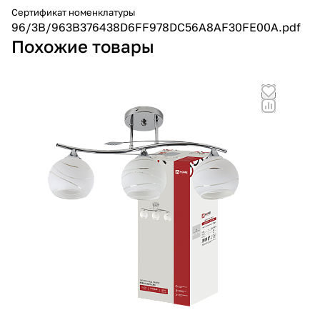
Сертификат номенклатуры
96/3B/963B376438D6FF978DC56A8AF30FE00A.pdf
Похожие товары