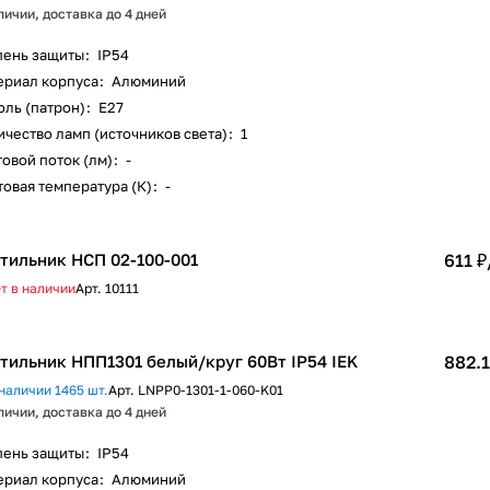
личии, доставка до 4 дней
пень защиты
:
IP54
ериал корпуса
:
Алюминий
оль (патрон)
:
E27
чество ламп (источников света)
:
1
овой поток (лм)
:
-
овая температура (К)
:
-
тильник НСП 02-100-001
611 ₽
т в наличии
Арт.
10111
тильник НПП1301 белый/круг 60Вт IP54 IEK
882.1
наличии 1465 шт.
Арт.
LNPP0-1301-1-060-K01
личии, доставка до 4 дней
пень защиты
:
IP54
ериал корпуса
:
Алюминий