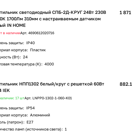
тильник светодиодный СПБ-2Д-КРУГ 24Вт 230В
1 871
0К 1700Лм 310мм с настраиваемым датчиком
ый IN HOME
т в наличии
Арт.
4690612020716
пень защиты
:
IP40
ериал корпуса
:
Пластик
ность (Вт)
:
24
овая температура (К)
:
4000
тильник НПП1302 белый/круг с решеткой 60Вт
882.1
4 IEK
наличии: 17
шт
Арт.
LNPP0-1302-1-060-K01
пень защиты
:
IP54
ериал корпуса
:
Алюминий
оль (патрон)
:
E27
чество ламп (источников света)
:
1