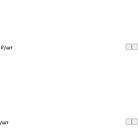
 ₽/
шт
/
шт