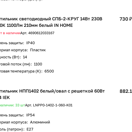
тильник светодиодный СПБ-2-КРУГ 14Вт 230В
730 ₽
0К 1100Лм 210мм белый IN HOME
т в наличии
Арт.
4690612033167
пень защиты
:
IP40
ериал корпуса
:
Пластик
ность (Вт)
:
14
овой поток (лм)
:
1100
овая температура (К)
:
6500
тильник НПП1402 белый/овал с решеткой 60Вт
882.1
4 IEK
наличии: 33
шт
Арт.
LNPP0-1402-1-060-K01
пень защиты
:
IP54
ериал корпуса
:
Алюминий
оль (патрон)
:
E27