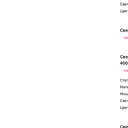
Свет
Цвет
Све
Не
Све
400
Не
Сте
Мат
Мощ
Свет
Цвет
Све