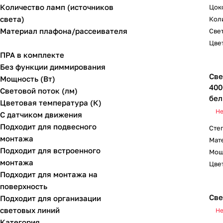
Количество ламп (источников
Цок
света)
Коли
Материал плафона/рассеивателя
Свет
Цвет
ПРА в комплекте
Без функции диммирования
Све
Мощность (Вт)
400
Световой поток (лм)
бел
Цветовая температура (К)
Не
С датчиком движения
Подходит для подвесного
Сте
монтажа
Мат
Подходит для встроенного
Мощ
монтажа
Цвет
Подходит для монтажа на
поверхность
Све
Подходит для организации
световых линий
Не
Категория