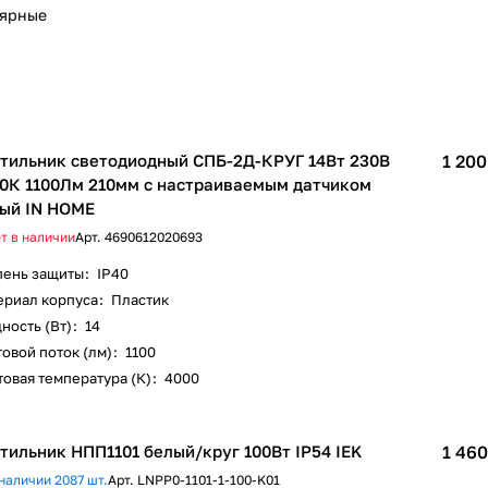
лярные
тильник светодиодный СПБ-2Д-КРУГ 14Вт 230В
1 200
0К 1100Лм 210мм с настраиваемым датчиком
ый IN HOME
т в наличии
Арт.
4690612020693
пень защиты
:
IP40
ериал корпуса
:
Пластик
ность (Вт)
:
14
овой поток (лм)
:
1100
овая температура (К)
:
4000
тильник НПП1101 белый/круг 100Вт IP54 IEK
1 460
наличии 2087 шт.
Арт.
LNPP0-1101-1-100-K01