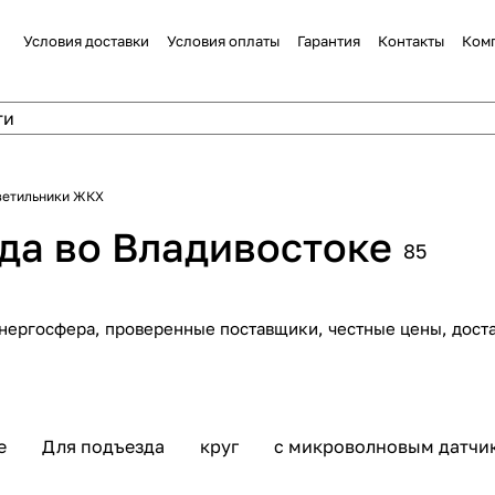
Условия доставки
Условия оплаты
Гарантия
Контакты
Ком
ветильники ЖКХ
да во Владивостоке
85
нергосфера, проверенные поставщики, честные цены, доста
е
Для подъезда
круг
с микроволновым датчи