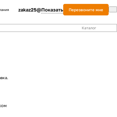
zakaz25@
Показать
Перезвоните мне
пания
Каталог
вка.
ком