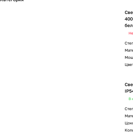
Све
400
бел
Не
Сте
Мат
Мощ
Цвет
Све
IP5
В 
Сте
Мат
Цок
Коли