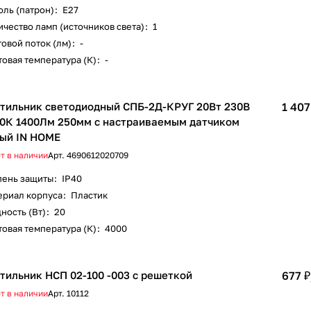
оль (патрон)
:
E27
чество ламп (источников света)
:
1
овой поток (лм)
:
-
овая температура (К)
:
-
тильник светодиодный СПБ-2Д-КРУГ 20Вт 230В
1 407
0К 1400Лм 250мм с настраиваемым датчиком
ый IN HOME
т в наличии
Арт.
4690612020709
пень защиты
:
IP40
ериал корпуса
:
Пластик
ность (Вт)
:
20
овая температура (К)
:
4000
тильник НСП 02-100 -003 с решеткой
677 ₽
т в наличии
Арт.
10112