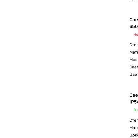
Све
650
Не
Сте
Мат
Мощ
Свет
Цвет
Све
IP5
В 
Сте
Мат
Цок