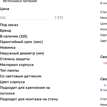
Источники питания
В на
Цена
Сте
Мат
Цок
Под заказ
Коли
Бренд
Свет
В наличии
(
110
)
Цвет
Гарантийный срок (мес)
Новинка
Наружный диаметр (мм)
Све
Степень защиты
Не
Материал корпуса
Тип лампы
Со световым датчиком
Све
Цвет корпуса
В 
Подходит для крепления на
В на
потолке
Подходит для монтажа на стену
Сте
Мат