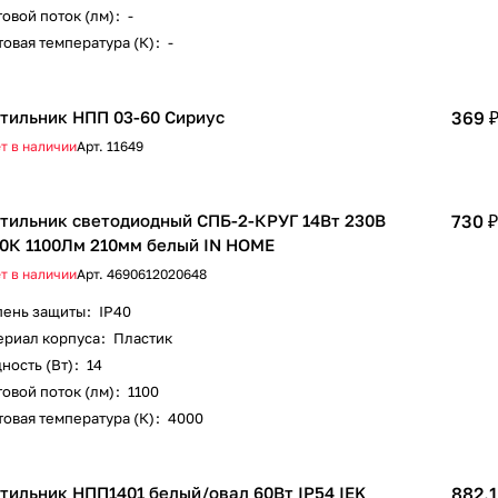
овой поток (лм)
:
-
овая температура (К)
:
-
тильник НПП 03-60 Сириус
369 
т в наличии
Арт.
11649
тильник светодиодный СПБ-2-КРУГ 14Вт 230В
730 ₽
0К 1100Лм 210мм белый IN HOME
т в наличии
Арт.
4690612020648
пень защиты
:
IP40
ериал корпуса
:
Пластик
ность (Вт)
:
14
овой поток (лм)
:
1100
овая температура (К)
:
4000
тильник НПП1401 белый/овал 60Вт IP54 IEK
882.1