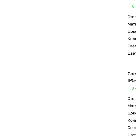
В 
Сте
Мат
Цок
Коли
Свет
Цвет
Све
IP5
В 
Сте
Мат
Цок
Коли
Свет
Цвет