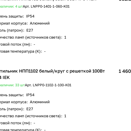
наличии: 4
шт
Арт.
LNPP0-1401-1-060-K01
пень защиты
:
IP54
ериал корпуса
:
Алюминий
оль (патрон)
:
E27
чество ламп (источников света)
:
1
овой поток (лм)
:
-
овая температура (К)
:
-
тильник НПП1102 белый/круг с решеткой 100Вт
1 460
4 IEK
наличии: 33
шт
Арт.
LNPP0-1102-1-100-K01
пень защиты
:
IP54
ериал корпуса
:
Алюминий
оль (патрон)
:
E27
чество ламп (источников света)
:
1
овой поток (лм)
:
-
овая температура (К)
:
-