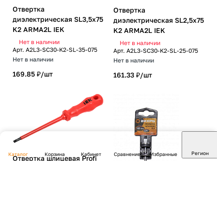
Отвертка
Отвертка
диэлектрическая SL3,5х75
диэлектрическая SL2,5х75
K2 ARMA2L IEK
K2 ARMA2L IEK
Нет в наличии
Нет в наличии
Арт.
A2L3-SC30-K2-SL-35-075
Арт.
A2L3-SC30-K2-SL-25-075
Нет в наличии
Нет в наличии
169.85 ₽/
шт
161.33 ₽/
шт
Регион
Каталог
Корзина
Кабинет
Сравнение
Избранные
Отвертка шлицевая Profi
5.5х125мм 1000В IEK
Нет в наличии
Арт.
TSC-3SL-5125
Нет в наличии
205.03 ₽/
шт