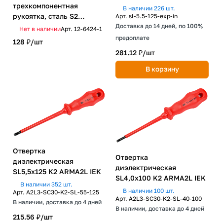
трехкомпонентная
В наличии 226 шт.
рукоятка, сталь S2
Арт.
sl-5.5-125-exp-in
REXANT
Доставка до 14 дней, по 100%
Нет в наличии
Арт.
12-6424-1
предоплате
128 ₽/
шт
281.12 ₽/
шт
В корзину
Отвертка
Отвертка
диэлектрическая
диэлектрическая
SL5,5х125 K2 ARMA2L IEK
SL4,0х100 K2 ARMA2L IEK
В наличии 352 шт.
В наличии 100 шт.
Арт.
A2L3-SC30-K2-SL-55-125
Арт.
A2L3-SC30-K2-SL-40-100
В наличии, доставка до 4 дней
В наличии, доставка до 4 дней
215.56 ₽/
шт