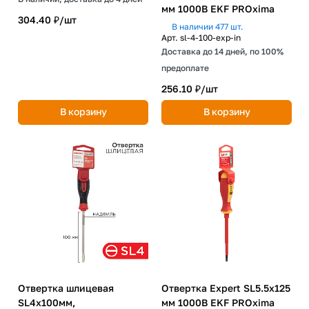
мм 1000В EKF PROxima
304.40 ₽/
шт
В наличии 477 шт.
Арт.
sl-4-100-exp-in
Доставка до 14 дней, по 100%
предоплате
256.10 ₽/
шт
В корзину
В корзину
Отвертка шлицевая
Отвертка Expert SL5.5x125
SL4х100мм,
мм 1000В EKF PROxima