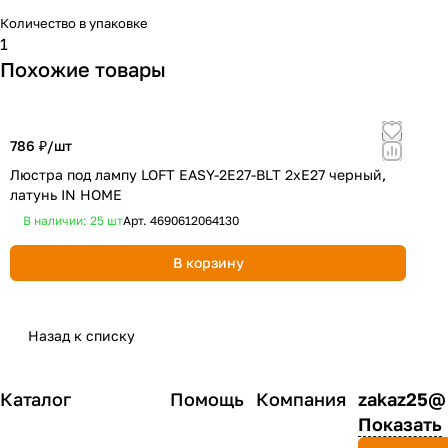
Количество в упаковке
1
Похожие товары
786 ₽/
шт
6
Люстра под лампу LOFT EASY-2E27-BLT 2хЕ27 черный,
С
латунь IN HOME
Е
В наличии: 25
шт
Арт.
4690612064130
В корзину
Назад к списку
Каталог
Помощь
Компания
zakaz25@
Показать