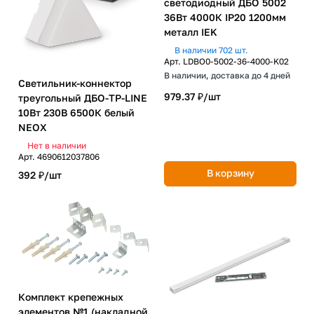
светодиодный ДБО 5002
36Вт 4000К IP20 1200мм
металл IEK
В наличии 702 шт.
Арт.
LDBO0-5002-36-4000-K02
В наличии, доставка до 4 дней
Светильник-коннектор
979.37 ₽/
шт
треугольный ДБО-ТР-LINE
10Вт 230В 6500К белый
NEOX
Нет в наличии
Арт.
4690612037806
В корзину
392 ₽/
шт
Комплект крепежных
элементов №1 (накладной