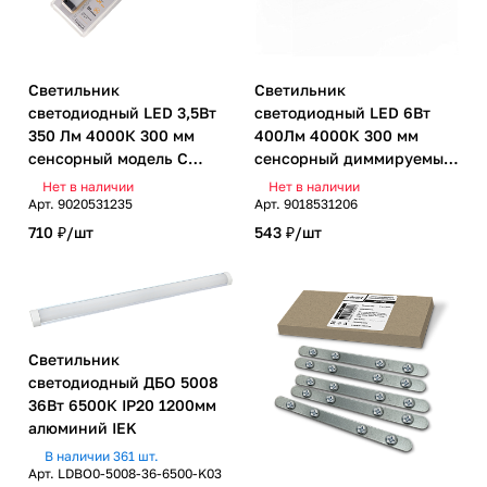
Светильник
Светильник
светодиодный LED 3,5Вт
светодиодный LED 6Вт
350 Лм 4000К 300 мм
400Лм 4000К 300 мм
сенсорный модель C
сенсорный диммируемый
Gauss
модель A Gauss
Нет в наличии
Нет в наличии
Арт.
9020531235
Арт.
9018531206
710 ₽/
шт
543 ₽/
шт
Светильник
светодиодный ДБО 5008
36Вт 6500К IP20 1200мм
алюминий IEK
В наличии 361 шт.
Арт.
LDBO0-5008-36-6500-K03