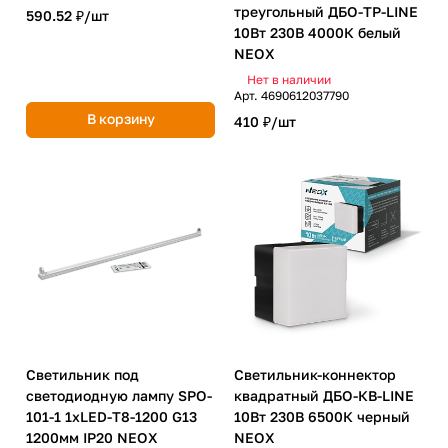
треугольный ДБО-ТР-LINE
590.52 ₽/
шт
10Вт 230В 4000К белый
NEOX
Нет в наличии
Арт.
4690612037790
В корзину
410 ₽/
шт
Светильник под
Светильник-коннектор
светодиодную лампу SPO-
квадратный ДБО-КВ-LINE
101-1 1хLED-T8-1200 G13
10Вт 230В 6500К черный
1200мм IP20 NEOX
NEOX