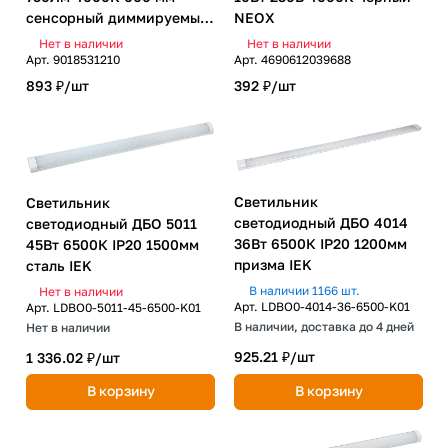
сенсорный диммируемый
NEOX
модель A Gauss
Нет в наличии
Нет в наличии
Арт.
9018531210
Арт.
4690612039688
893 ₽/
шт
392 ₽/
шт
Светильник
Светильник
светодиодный ДБО 4014
светодиодный ДБО 5011
36Вт 6500К IP20 1200мм
45Вт 6500К IP20 1500мм
призма IEK
сталь IEK
В наличии 1166 шт.
Нет в наличии
Арт.
LDBO0-4014-36-6500-K01
Арт.
LDBO0-5011-45-6500-K01
В наличии, доставка до 4 дней
Нет в наличии
925.21 ₽/
шт
1 336.02 ₽/
шт
В корзину
В корзину