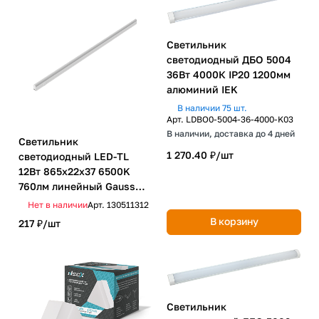
Светильник
светодиодный ДБО 5004
36Вт 4000К IP20 1200мм
алюминий IEK
В наличии 75 шт.
Арт.
LDBO0-5004-36-4000-K03
В наличии, доставка до 4 дней
Светильник
1 270.40 ₽/
шт
светодиодный LED-TL
12Вт 865х22х37 6500K
760лм линейный Gauss
матовый РАСПРОДАЖА
Нет в наличии
Арт.
130511312
В корзину
217 ₽/
шт
Светильник