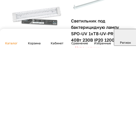
Светильник под
бактерицидную лампу
SPO-UV 1xT8-UV-PRO G13
40Вт 230В IP20 1200мм IN
Регион
Каталог
Корзина
Кабинет
Сравнение
Избранные
HOME
Нет в наличии
Арт.
4690612034515
Светильник под
339 ₽/
шт
светодиодную лампу SPO-
405R 2xLED-Т8-600 с
решеткой G13 600мм IP40
NEOX
Нет в наличии
Арт.
4690612061184
642 ₽/
шт