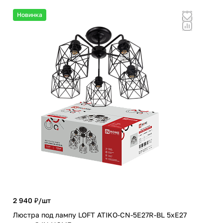
Новинка
Но
2 940 ₽/
шт
654
Люстра под лампу LOFT ATIKO-СN-5E27R-BL 5хЕ27
Све