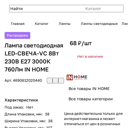
Каталог
Главная
Каталог
Лампы
Лампы светодиодные
Лам
Распродажа
68 ₽/
шт
Лампа светодиодная
LED-СВЕЧА-VC 8Вт
Нет в наличии
230В Е27 3000К
760Лм IN HOME
Арт.
4690612020440
Все товары IN HOME
Все товары категории
Характеристики
Под заказ
:
Нет
Цена действительна только для
Длина Упаковки, мм
:
38
интернет-магазина и может
Ширина Упаковки, мм
:
38
отличаться от цен в розничных
Высота Упаковки, мм
:
107