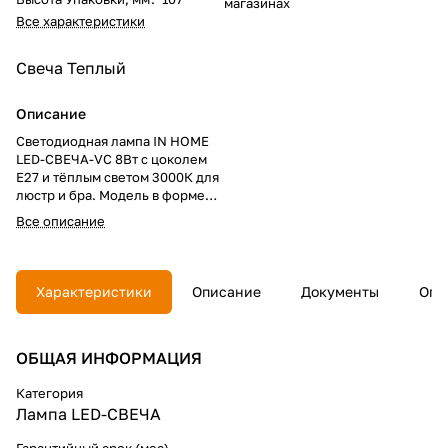
магазинах
Все характеристики
Свеча
Теплый
Описание
Светодиодная лампа IN HOME
LED-СВЕЧА-VC 8Вт с цоколем
Е27 и тёплым светом 3000К для
люстр и бра. Модель в форме
свечи с матовой колбой и
Все описание
световым потоком 760 люмен.
Характеристики: технология
Vision Care (без пульсаций),
класс энергоэффективности А+,
Характеристики
Описание
Документы
Опл
ресурс 30 000 часов, диапазон
170-265В, угол 270°, гарантия 2
года.
ОБЩАЯ ИНФОРМАЦИЯ
Категория
Лампа LED-СВЕЧА
Гарантийный срок (мес)