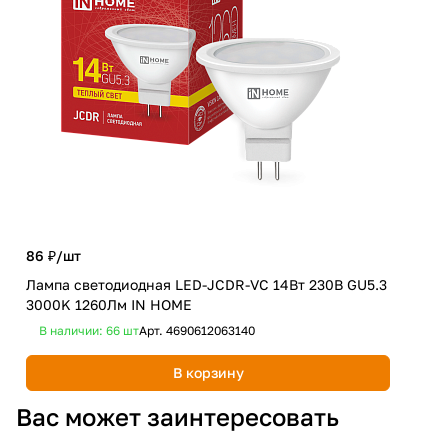
86 ₽/
шт
280
Лампа светодиодная LED-JCDR-VC 14Вт 230В GU5.3
Лам
3000K 1260Лм IN HOME
400
В наличии: 66
шт
Арт.
4690612063140
В 
В корзину
Вас может заинтересовать