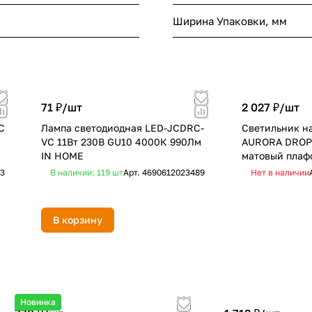
Ширина Упаковки, мм
71 ₽/
шт
2 027 ₽/
шт
C
Лампа светодиодная LED-JCDRC-
Светильник н
VC 11Вт 230В GU10 4000К 990Лм
AURORA DROP-
IN HOME
матовый плаф
IN HOME
93
В наличии: 119
шт
Арт.
4690612023489
Нет в наличии
В корзину
Новинка