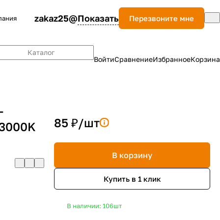
zakaz25@
Показать
Перезвоните мне
пания
Каталог
Войти
Сравнение
Избранное
Корзина
-
85 ₽/
шт
 3000K
В корзину
Купить в 1 клик
В наличии: 106
шт