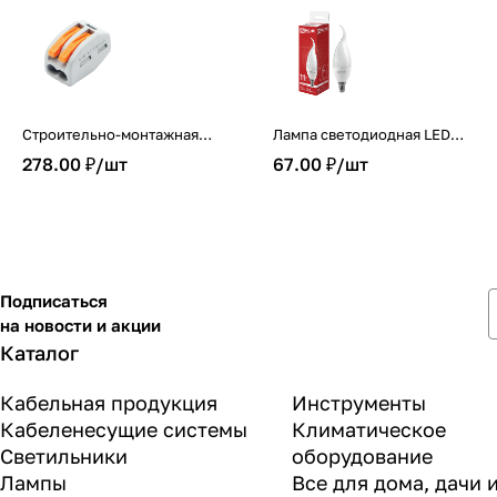
Строительно-монтажная
Лампа светодиодная LED-
клемма СМК 222-412
СВЕЧА НА ВЕТРУ-VC 11Вт
278.00 ₽/
шт
67.00 ₽/
шт
(25шт./упак.) IN HOME
230В Е14 4000К 1050Лм IN
HOME
Подписаться
на новости и акции
Каталог
Кабельная продукция
Инструменты
Кабеленесущие системы
Климатическое
Светильники
оборудование
Лампы
Все для дома, дачи 