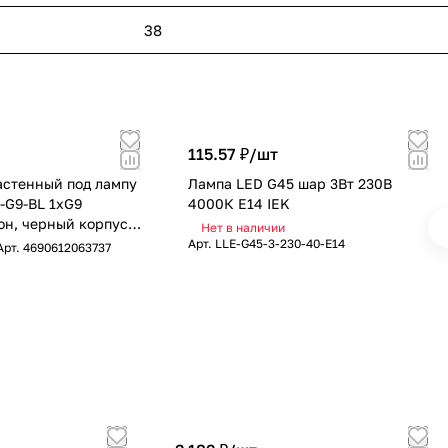
38
115.57 ₽/
шт
астенный под лампу
Лампа LED G45 шар 3Вт 230В
G9-BL 1хG9
4000К E14 IEK
он, черный корпус
Нет в наличии
Арт.
LLE-G45-3-230-40-E14
Арт.
4690612063737