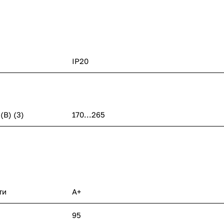
IP20
В) (3)
170...265
ти
A+
95