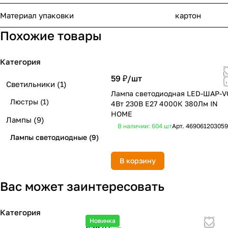
Материал упаковки
картон
Похожие товары
Категория
59 ₽/
шт
Светильники
(1)
Лампа светодиодная LED-ШАР-V
Люстры
(1)
4Вт 230В Е27 4000К 380Лм IN
HOME
Лампы
(9)
В наличии: 604
шт
Арт.
46906120305
Лампы светодиодные
(9)
В корзину
Вас может заинтересовать
Категория
Новинка