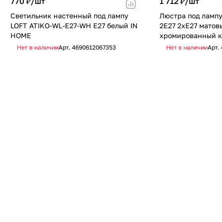
770 ₽/
шт
1 712 ₽/
шт
Светильник настенный под лампу
Люстра под ламп
LOFT ATIKO-WL-E27-WH Е27 белый IN
2E27 2хЕ27 матов
HOME
хромированный к
Нет в наличии
Арт.
4690612067353
Нет в наличии
Арт.