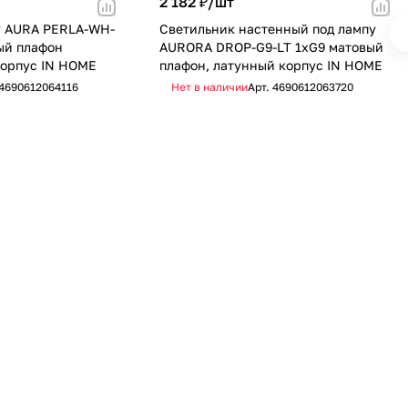
2 182 ₽/
шт
у AURA PERLA-WH-
Светильник настенный под лампу
ый плафон
AURORA DROP-G9-LT 1хG9 матовый
орпус IN HOME
плафон, латунный корпус IN HOME
4690612064116
Нет в наличии
Арт.
4690612063720