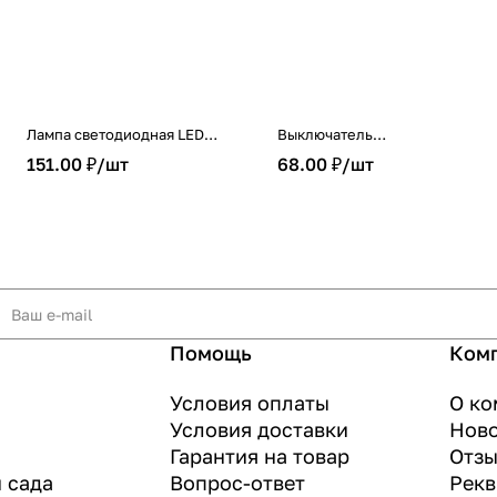
Лампа светодиодная LED-
Выключатель
T8-М-PRO 20Вт 230В G13
одноклавишный BOLLETO
151.00 ₽/
шт
68.00 ₽/
шт
6500К 2000Лм 1200мм
белый накладной 7021 IN
матовая неповоротная IN
HOME
HOME
Помощь
Ком
Условия оплаты
О ко
Условия доставки
Нов
Гарантия на товар
Отз
и сада
Вопрос-ответ
Рекв