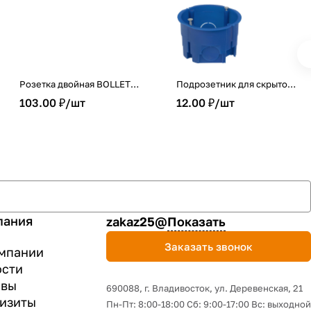
Розетка двойная BOLLETO
Подрозетник для скрытой
белая накладная 7102 IN
установки d=68 для
103.00 ₽/
шт
12.00 ₽/
шт
HOME
сплошных стен
пания
zakaz25@
Показать
Заказать звонок
мпании
ости
ывы
690088, г. Владивосток, yл. Деревенская, 21
изиты
Пн-Пт: 8:00-18:00 Сб: 9:00-17:00 Вс: выходной