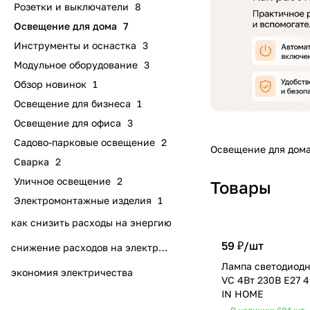
Розетки и выключатели
8
Освещение для дома
7
Инструменты и оснастка
3
Модульное оборудование
3
Обзор новинок
1
Освещение для бизнеса
1
Освещение для офиса
3
Садово-парковые освещение
2
Освещение для дом
Сварка
2
Уличное освещение
2
Товары
Электромонтажные изделия
1
как снизить расходы на энергию
59 ₽/
шт
снижение расходов на электроэнергию
Лампа светодиод
экономия электричества
VC 4Вт 230В Е27 
IN HOME