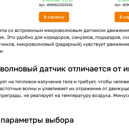
В наличии: 553
шт
В нал
Арт.
4690612020242
Арт.
469
В корзину
В ко
мпа со встроенным микроволновым датчиком движения 
к. Это удобно для коридоров, санузлов, подъездов, скл
тчиков, микроволновый (радарный) чувствует движение 
и.
волновый датчик отличается от 
ует на тепловое излучение тела и требует, чтобы чело
астотные волны и улавливает их отражение от движущег
преграды, не реагирует на температуру воздуха. Мину
параметры выбора