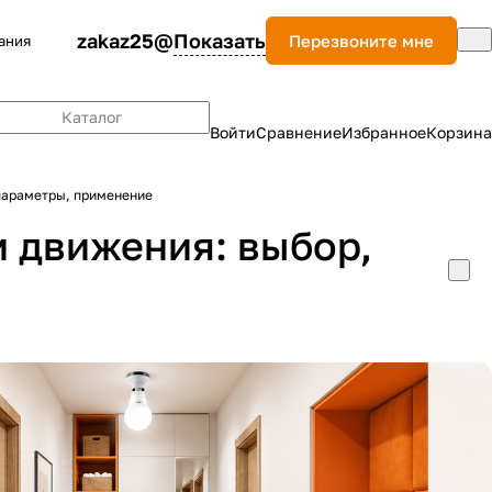
zakaz25@
Показать
Перезвоните мне
ания
Каталог
Войти
Сравнение
Избранное
Корзина
параметры, применение
 движения: выбор,