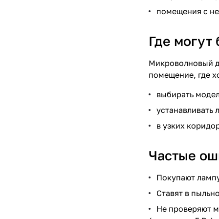
помещения с не
Где могут
Микроволновый да
помещение, где х
выбирать модел
устанавливать 
в узких коридор
Частые ош
Покупают лампу
Ставят в пыльно
Не проверяют м