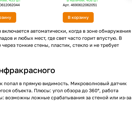
ичии: 455
шт
В наличии: 408
шт
0612062044
Арт.
4690612062051
рзину
В корзину
включается автоматически, когда в зоне обнаружения
адов и любых мест, где свет часто горит впустую. В
через тонкие стены, пластик, стекло и не требует
инфракрасного
век попал в прямую видимость. Микроволновый датчик
ося объекта. Плюсы: угол обзора до 360°, работа
сы: возможны ложные срабатывания за стеной или из-за