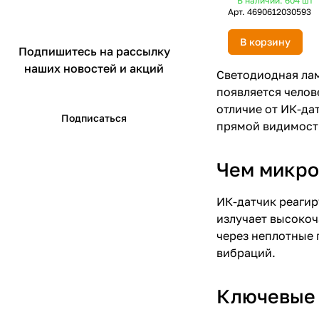
В наличии: 604
шт
Арт.
4690612030593
В корзину
Подпишитесь на рассылку
наших новостей и акций
Светодиодная ла
появляется челове
отличие от ИК-да
Подписаться
прямой видимост
Чем микро
ИК-датчик реагир
излучает высокоч
через неплотные 
вибраций.
Ключевые 