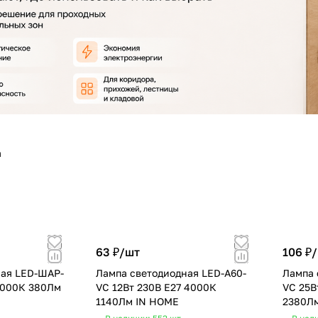
а
63 ₽/
шт
106 ₽/
ная LED-ШАР-
Лампа светодиодная LED-A60-
Лампа 
4000К 380Лм
VC 12Вт 230В Е27 4000К
VC 25В
1140Лм IN HOME
2380Л