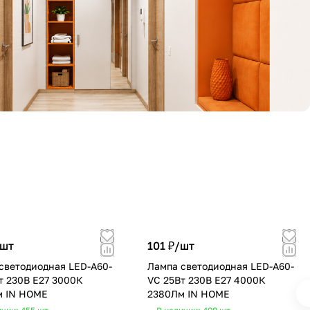
шт
101 ₽/
шт
светодиодная LED-A60-
Лампа светодиодная LED-A60-
т 230В Е27 3000К
VC 25Вт 230В Е27 4000К
м IN HOME
2380Лм IN HOME