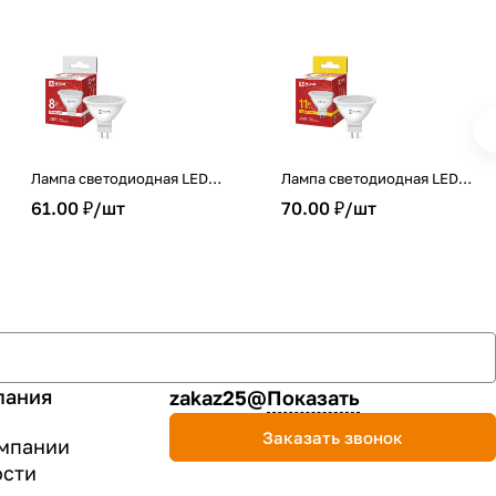
Лампа светодиодная LED-
Лампа светодиодная LED-
JCDR-VC 8Вт 230В GU5.3
JCDR-VC 11Вт 230В GU5.3
61.00 ₽/
шт
70.00 ₽/
шт
4000К 720Лм IN HOME
3000К 990Лм IN HOME
пания
zakaz25@
Показать
Заказать звонок
мпании
ости