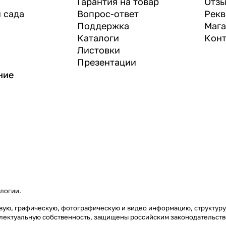
Гарантия на товар
Отз
и сада
Вопрос-ответ
Рекв
Поддержка
Маг
Каталоги
Конт
Листовки
Презентации
ние
ологии
.
стовую, графическую, фотографическую и видео информацию, структу
еллектуальную собственность, защищены российским законодательст