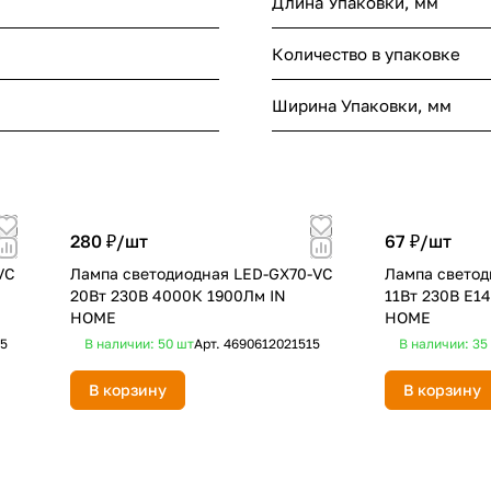
Длина Упаковки, мм
Количество в упаковке
Ширина Упаковки, мм
280 ₽/
шт
67 ₽/
шт
VC
Лампа светодиодная LED-GX70-VC
Лампа свето
20Вт 230В 4000К 1900Лм IN
11Вт 230В Е1
HOME
HOME
05
В наличии: 50
шт
Арт.
4690612021515
В наличии: 35
В корзину
В корзину