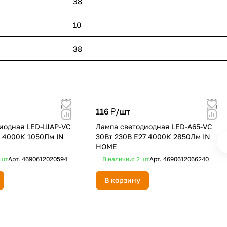
38
10
38
116 ₽/
шт
диодная LED-ШАР-VC
Лампа светодиодная LED-A65-VC
4 4000К 1050Лм IN
30Вт 230В Е27 4000К 2850Лм IN
HOME
шт
Арт.
4690612020594
В наличии: 2
шт
Арт.
4690612066240
В корзину