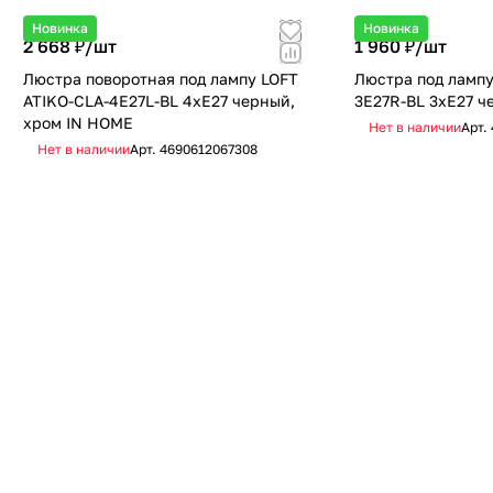
Новинка
Новинка
2 668 ₽/
шт
1 960 ₽/
шт
Люстра поворотная под лампу LOFT
Люстра под лампу
ATIKO-СLА-4E27L-BL 4хЕ27 черный,
3E27R-BL 3хЕ27 
хром IN HOME
Нет в наличии
Арт.
Нет в наличии
Арт.
4690612067308