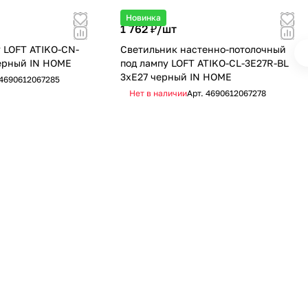
Новинка
1 762 ₽/
шт
 LOFT ATIKO-СN-
Светильник настенно-потолочный
черный IN HOME
под лампу LOFT ATIKO-СL-3E27R-BL
3хЕ27 черный IN HOME
4690612067285
Нет в наличии
Арт.
4690612067278