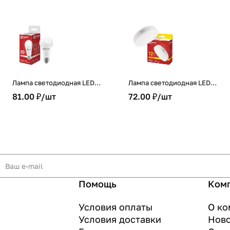
Лампа светодиодная LED-
Лампа светодиодная LED-
A60-VC 20Вт 230В Е27
GX53-VC 12Вт 230В 3000К
81.00 ₽/
шт
72.00 ₽/
шт
4000К 1900Лм IN HOME
1140Лм IN HOME
Помощь
Ком
Условия оплаты
О ко
Условия доставки
Нов