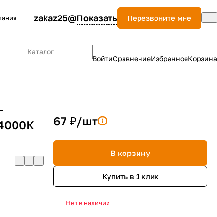
zakaz25@
Показать
Перезвоните мне
пания
Каталог
Войти
Сравнение
Избранное
Корзина
-
67 ₽/
шт
 4000К
В корзину
Купить в 1 клик
Нет в наличии