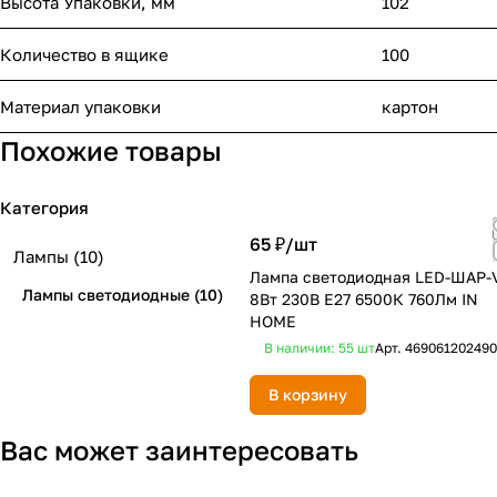
Высота Упаковки, мм
102
Количество в ящике
100
Материал упаковки
картон
Похожие товары
Категория
65 ₽/
шт
Лампы
(10)
Лампа светодиодная LED-ШАР-
Лампы светодиодные
(10)
8Вт 230В Е27 6500К 760Лм IN
HOME
В наличии: 55
шт
Арт.
46906120249
В корзину
Вас может заинтересовать