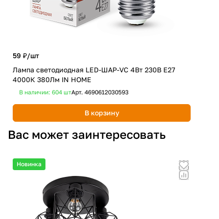
59 ₽/
шт
101
Лампа светодиодная LED-ШАР-VC 4Вт 230В Е27
Лам
4000К 380Лм IN HOME
650
В наличии: 604
шт
Арт.
4690612030593
В 
В корзину
Вас может заинтересовать
Новинка
Но