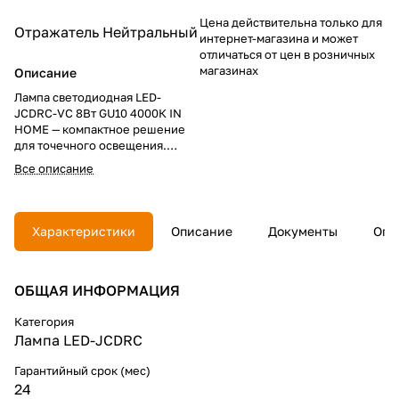
Цена действительна только для
Отражатель
Нейтральный
интернет-магазина и может
отличаться от цен в розничных
магазинах
Описание
Лампа светодиодная LED-
JCDRC-VC 8Вт GU10 4000К IN
HOME — компактное решение
для точечного освещения.
Выгодно купить по доступной
Все описание
цене: оптимальные
характеристики, 720 Лм,
экономия энергии, стабильная
работа с кабелем и проводом,
Характеристики
Описание
Документы
Опл
длительный срок службы.
ОБЩАЯ ИНФОРМАЦИЯ
Категория
Лампа LED-JCDRC
Гарантийный срок (мес)
24