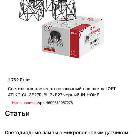
1 762 ₽/
шт
654
Светильник настенно-потолочный под лампу LOFT
Све
ATIKO-СL-3E27R-BL 3хЕ27 черный IN HOME
ATI
Нет в наличии
Арт.
4690612067278
Не
Статьи
Светодиодные лампы с микроволновым датчиком
Освещение для дома