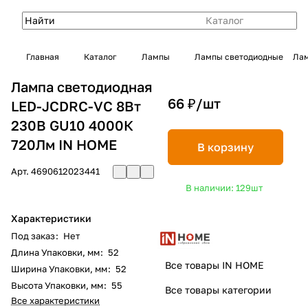
Каталог
Главная
Каталог
Лампы
Лампы светодиодные
Лам
Лампа светодиодная
66 ₽/
шт
LED-JCDRC-VC 8Вт
230В GU10 4000К
720Лм IN HOME
В корзину
Арт.
4690612023441
В наличии: 129
шт
Характеристики
Под заказ
:
Нет
Длина Упаковки, мм
:
52
Все товары IN HOME
Ширина Упаковки, мм
:
52
Высота Упаковки, мм
:
55
Все товары категории
Все характеристики