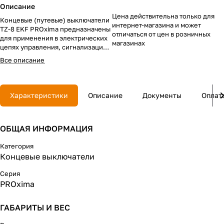
Описание
Цена действительна только для
Концевые (путевые) выключатели
интернет-магазина и может
TZ-8 EKF PROxima предназначены
отличаться от цен в розничных
для применения в электрических
магазинах
цепях управления, сигнализации
и контроля относительного
Все описание
положения подвижных частей
механизма в пространстве.
Номенклатура приведена в
таблице 1. Концевые выключатели
Характеристики
Описание
Документы
Оплат
серии TZ-8 соответствуют ГОСТ
IEC 60947-5-1-2014.
ОБЩАЯ ИНФОРМАЦИЯ
Категория
Концевые выключатели
Серия
PROxima
ГАБАРИТЫ И ВЕС