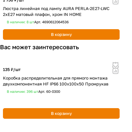
Люстра линейная под лампу AURA PERLA-2E27-LWC
Л
2хЕ27 матовый плафон, хром IN HOME
6
В наличии: 8
шт
Арт.
4690612064536
В корзину
Вас может заинтересовать
135 ₽/
шт
1
Коробка распределительная для прямого монтажа
К
двухкомпонентная HF IP66 100х100х50 Промрукав
д
В наличии: 396
шт
Арт.
60-0300
В корзину