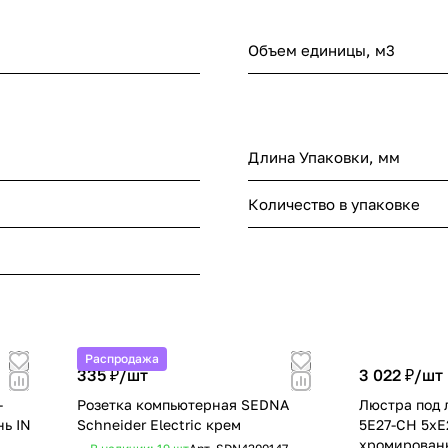
Объем единицы, м3
Длина Упаковки, мм
Количество в упаковке
Распродажа
335 ₽/
шт
3 022 ₽/
шт
-
Розетка компьютерная SEDNA
Люстра под 
нь IN
Schneider Electric крем
5E27-CH 5хЕ
хромирован