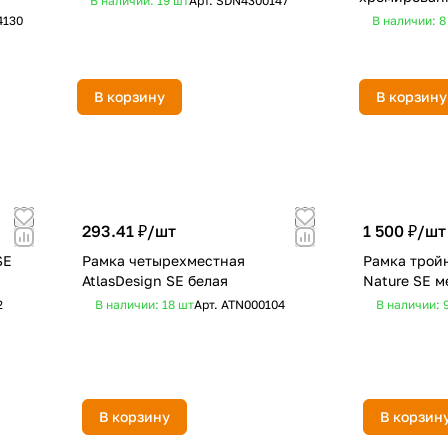
В наличии: 19
шт
Арт.
SDN4300147
4130
В наличии: 
В корзину
В корзину
293.41 ₽/
шт
1 500 ₽/
шт
SE
Рамка четырехместная
Рамка тройн
AtlasDesign SE белая
Nature SE м
2
В наличии: 18
шт
Арт.
ATN000104
В наличии: 
В корзину
В корзин