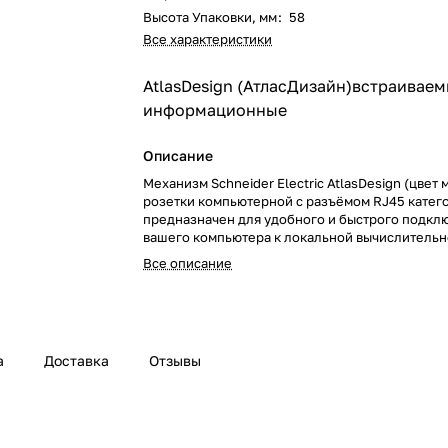
Высота Упаковки, мм
:
58
Все характеристики
AtlasDesign (АтласДизайн)
встраивае
информационные
Описание
Механизм Schneider Electric AtlasDesign (цвет 
розетки компьютерной с разъёмом RJ45 катег
предназначен для удобного и быстрого подкл
вашего компьютера к локальной вычислительн
Лицевые детали из качественного ABS-пластик
Все описание
устойчивого к царапинам и УФ-излучению.
а
Доставка
Отзывы