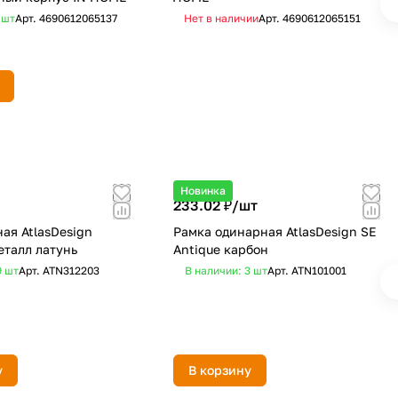
8
шт
Арт.
4690612065137
Нет в наличии
Арт.
4690612065151
Новинка
233.02 ₽/
шт
ая AtlasDesign
Рамка одинарная AtlasDesign SE
еталл латунь
Antique карбон
9
шт
Арт.
ATN312203
В наличии: 3
шт
Арт.
ATN101001
у
В корзину