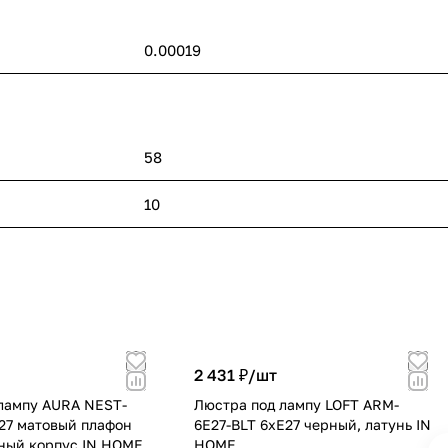
0.00019
58
10
2 431 ₽/
шт
лампу AURA NEST-
Люстра под лампу LOFT ARM-
27 матовый плафон
6E27-BLT 6хЕ27 черный, латунь IN
ный корпус IN HOME
HOME