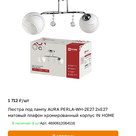
4 6
1 712 ₽/
шт
Люс
Люстра под лампу AURA PERLA-WH-2E27 2хЕ27
WH 
матовый плафон хромированный корпус IN HOME
HO
В наличии: 8
шт
Арт.
4690612064116
В 
В корзину