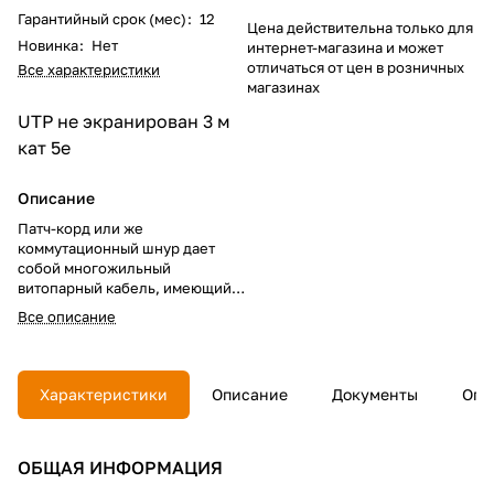
Гарантийный срок (мес)
:
12
Цена действительна только для
Новинка
:
Нет
интернет-магазина и может
отличаться от цен в розничных
Все характеристики
магазинах
UTP не экранирован
3 м
кат 5e
Описание
Патч-корд или же
коммутационный шнур дает
собой многожильный
витопарный кабель, имеющий
на концах коннекторы на
Все описание
подобии RJ-45. Он применяется
в качестве соединительного
вещества структурированной
кабельной системы,
Характеристики
Описание
Документы
Опл
передающего приборам
информационный знак . Литой
патч-корд UTP 5e
ОБЩАЯ ИНФОРМАЦИЯ
специализирован для
включения индивидуальных