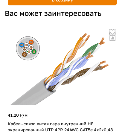
Вас может заинтересовать
41.20 ₽/
м
16 
Кабель связи витая пара внутренний НЕ
Каб
экранированный UTP 4PR 24AWG CAT5e 4х2х0,48
экр