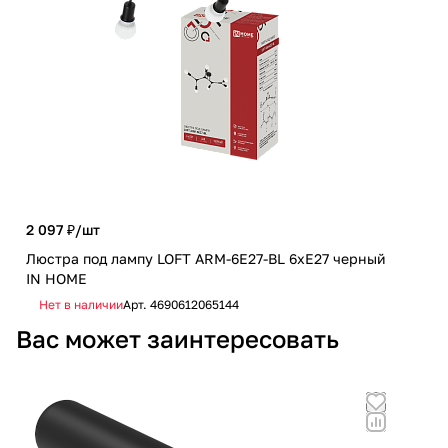
2 097 ₽/
шт
786
Люстра под лампу LOFT ARM-6E27-BL 6хЕ27 черный
Люс
IN HOME
чер
Нет в наличии
Арт.
4690612065144
Не
Вас может заинтересовать