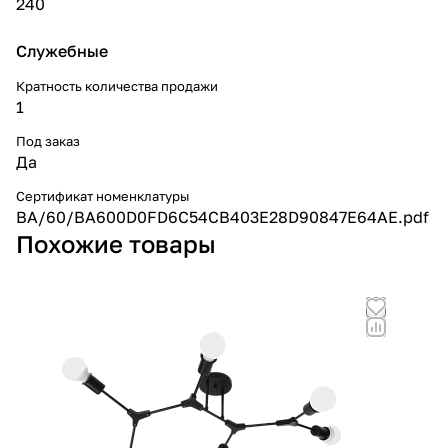
240
Служебные
Кратность количества продажи
1
Под заказ
Да
Сертификат номенклатуры
BA/60/BA600D0FD6C54CB403E28D90847E64AE.pdf
Похожие товары