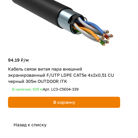
94.19 ₽/
м
41.
Кабель связи витая пара внешний
Каб
экранированный F/UTP LDPE CAT5e 4х2х0,51 CU
экр
черный 305м OUTDOOR ITK
CU 
В наличии: 635
м
Арт.
LC3-C5E04-339
В 
В корзину
Назад к списку