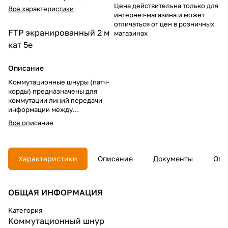
Цена действительна только для
Все характеристики
интернет-магазина и может
отличаться от цен в розничных
FTP экранированный
2 м
магазинах
кат 5e
Описание
Коммутационные шнуры (патч-
корды) предназначены для
коммутации линий передачи
информации между
различными секциями
Все описание
коммутационных панелей,
подключения активного
коммутационного или
серверного оборудования к
Характеристики
Описание
Документы
Опл
сети, а также для
подсоединения телефонов и
компьютеров к
ОБЩАЯ ИНФОРМАЦИЯ
информационным розеткам.
Основным свойством шнуров
является их устойчивость к
Категория
многократным нагрузкам на
Коммутационный шнур