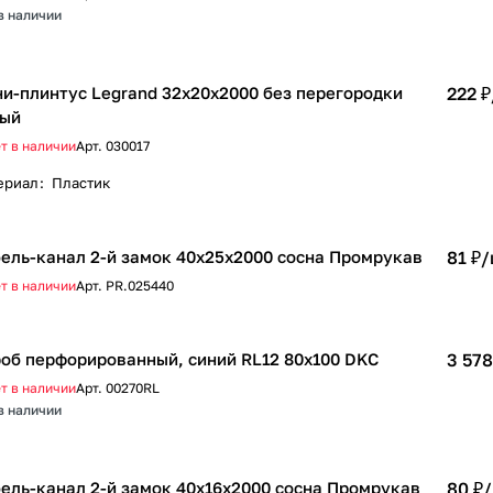
в наличии
и-плинтус Legrand 32х20х2000 без перегородки
222 ₽
лый
т в наличии
Арт.
030017
ериал
:
Пластик
ель-канал 2-й замок 40х25х2000 сосна Промрукав
81 ₽/
т в наличии
Арт.
PR.025440
об перфорированный, синий RL12 80x100 DKC
3 578
т в наличии
Арт.
00270RL
в наличии
ель-канал 2-й замок 40х16х2000 сосна Промрукав
80 ₽/