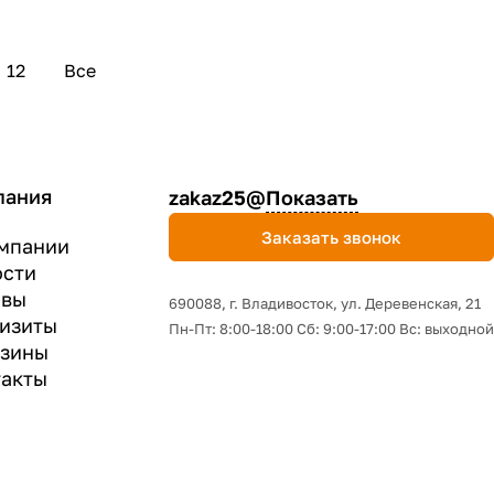
12
Все
пания
zakaz25@
Показать
Заказать звонок
мпании
ости
ывы
690088, г. Владивосток, yл. Деревенская, 21
изиты
Пн-Пт: 8:00-18:00 Сб: 9:00-17:00 Вс: выходной
азины
акты