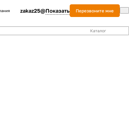
zakaz25@
Показать
Перезвоните мне
пания
Каталог