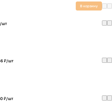
В корзину
/
шт
6 ₽/
шт
0 ₽/
шт