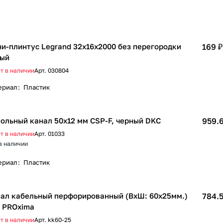
и-плинтус Legrand 32х16х2000 без перегородки
169 ₽
лый
т в наличии
Арт.
030804
ериал
:
Пластик
ольный канал 50х12 мм CSP-F, черный DKC
959.6
т в наличии
Арт.
01033
в наличии
ериал
:
Пластик
ал кабельный перфорированный (ВхШ: 60х25мм.)
784.5
 PROxima
т в наличии
Арт.
kk60-25