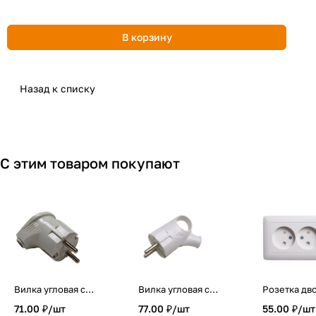
В корзину
Назад к списку
С этим товаром покупают
Вилка угловая с
Вилка угловая с
Розетка дв
заземлением 16А
кольцом с
ХИТ SE со
71.00 ₽/
шт
77.00 ₽/
шт
55.00 ₽/
шт
белая 4110 IN
заземлением 16А
шторками