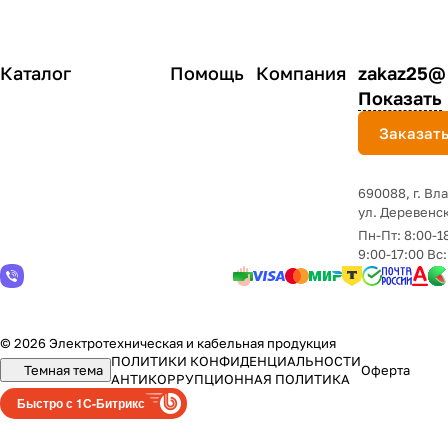
HOME
белая 4120 IN
накладная 
HOME
Каталог
Помощь
Компания
zakaz25@
Показать
Заказать
690088, г. Вл
yл. Деревенск
Пн-Пт: 8:00-1
9:00-17:00 Вс
© 2026 Электротехническая и кабельная продукция
ПОЛИТИКИ КОНФИДЕНЦИАЛЬНОСТИ
Темная тема
Оферта
АНТИКОРРУПЦИОННАЯ ПОЛИТИКА
Быстро с 1С-Битрикс