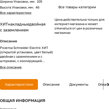
Ширина Упаковки, мм
:
105
Все товары категории
Высота Упаковки, мм
:
46
Все характеристики
Цена действительна только для
ХИТ
накладные
двойная
интернет-магазина и может
отличаться от цен в розничных
с заземлением
магазинах
Описание
Розетка Schneider Electric ХИТ
(открытой установки, цвет белый)
двойная с заземлением и с
шторками, с изолирующей
пластиковой пластиной
Все описание
предназначена для сетей до 250 В
на ток до 16 А. Двойная розетка
позволяет подключить два
устройства в одном месте. Шторки
Характеристики
Описание
Документы
Оплат
обеспечивают дополнительную
безопасность в доме, где
находятся дети. Заземляющий
ОБЩАЯ ИНФОРМАЦИЯ
контакт обеспечивает
дополнительную защиту от удара