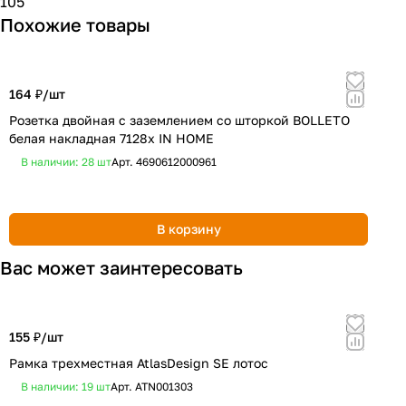
105
Похожие товары
164 ₽/
шт
1
Розетка двойная с заземлением со шторкой BOLLETO
Л
белая накладная 7128х IN HOME
В наличии: 28
шт
Арт.
4690612000961
В корзину
Вас может заинтересовать
155 ₽/
шт
3
Рамка трехместная AtlasDesign SE лотос
Р
В наличии: 19
шт
Арт.
ATN001303