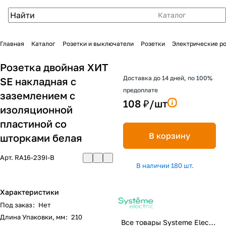
Каталог
Главная
Каталог
Розетки и выключатели
Розетки
Электрические р
Розетка двойная ХИТ
Доставка до 14 дней, по 100%
SE накладная с
предоплате
заземлением с
108 ₽/
шт
изоляционной
пластиной со
В корзину
шторками белая
Арт.
RA16-239I-B
В наличии 180 шт.
Характеристики
Под заказ
:
Нет
Длина Упаковки, мм
:
210
Все товары Systeme Electric