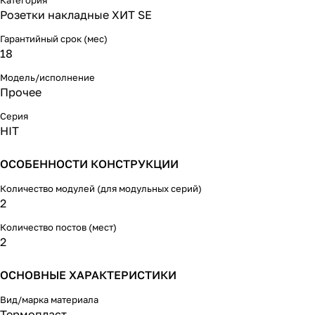
электрическим током. При
Категория
наличии заземления
Розетки накладные ХИТ SE
электрический потенциал уходит
в землю, защищая человека.
Гарантийный срок (мес)
Сделано в России.
18
Длина - 103 мм
Ширина - 44 мм
Модель/исполнение
Высота - 62 мм
Прочее
Вес - 84 г
Серия
HIT
ОСОБЕННОСТИ КОНСТРУКЦИИ
Количество модулей (для модульных серий)
2
Количество постов (мест)
2
ОСНОВНЫЕ ХАРАКТЕРИСТИКИ
Вид/марка материала
Термопласт