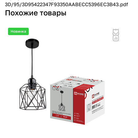
3D/95/3D95422347F93350AABECC5396EC3B43.pdf
Похожие товары
Новинка