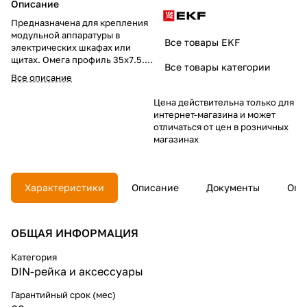
Описание
Предназначена для крепления
модульной аппаратуры в
Все товары EKF
электрических шкафах или
щитах. Омега профиль 35х7.5.
Все товары категории
Толщина 0,8 мм. Изготовлена
Все описание
из оцинкованной
перфорированной стали.
Цена действительна только для
интернет-магазина и может
отличаться от цен в розничных
магазинах
Характеристики
Описание
Документы
Опл
ОБЩАЯ ИНФОРМАЦИЯ
Категория
DIN-рейка и аксессуары
Гарантийный срок (мес)