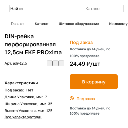
Каталог
Главная
Каталог
Щитовое оборудование
Комплекту
DIN-рейка
Под заказ
перфорированная
Доставка до 14 дней, по
12,5см EKF PROxima
100% предоплате
24.49 ₽/
шт
Арт.
adr-12.5
В корзину
Характеристики
Под заказ
:
Нет
Длина Упаковки, мм
:
7
Под заказ
Ширина Упаковки, мм
:
35
Доставка до 14 дней, по
Высота Упаковки, мм
:
125
100% предоплате
Все характеристики