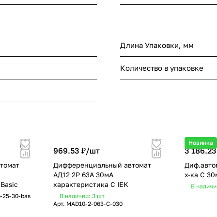
Длина Упаковки, мм
Количество в упаковке
Новинка
969.53 ₽/
шт
3 186.23
томат
Дифференциальный автомат
Диф.авто
АД12 2Р 63А 30мА
х-ка C 30
Basic
характеристика С IEK
В наличи
-25-30-bas
В наличии: 3
шт
Арт.
MAD10-2-063-C-030