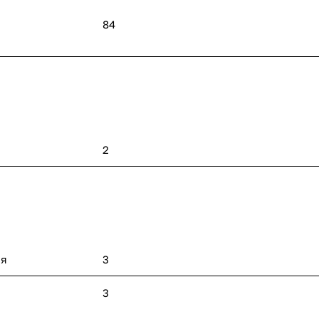
84
2
ия
3
3