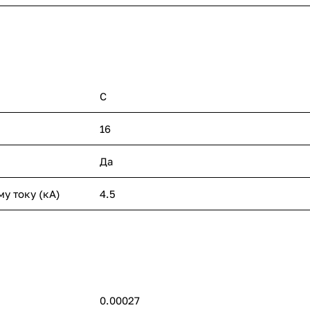
C
16
Да
у току (кА)
4.5
0.00027