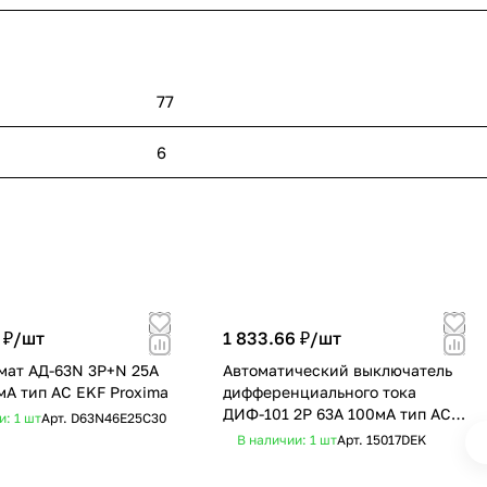
77
6
 ₽/
шт
1 833.66 ₽/
шт
мат АД-63N 3P+N 25А
Автоматический выключатель
мА тип AC EKF Proxima
дифференциального тока
ДИФ-101 2Р 63А 100мА тип AC
и: 1
шт
Арт.
D63N46E25C30
4,5кА х-ка С DEKraft
В наличии: 1
шт
Арт.
15017DEK