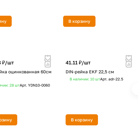
ину
В корзину
 ₽/
шт
41.11 ₽/
шт
йка оцинкованная 60см
DIN-рейка EKF 22,5 cм
В наличии: 10
шт
Арт.
adr-22.5
ичии: 28
шт
Арт.
YDN10-0060
рзину
В корзину