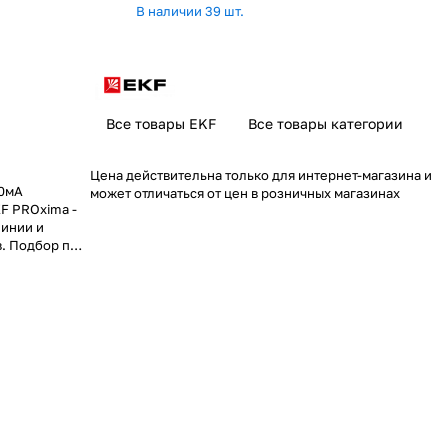
В наличии 39 шт.
Все товары EKF
Все товары категории
Цена действительна только для интернет-магазина и
30мА
может отличаться от цен в розничных магазинах
KF PROxima -
линии и
. Подбор по
степень
ки,
ет аккуратно
ехническую