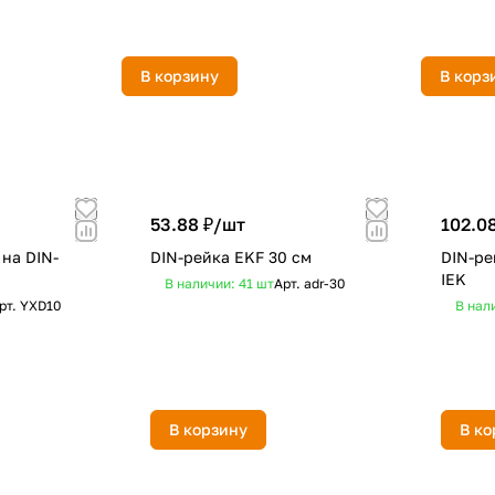
В корзину
В корз
53.88 ₽/
шт
102.08
 на DIN-
DIN-рейка EKF 30 cм
DIN-ре
IEK
В наличии: 41
шт
Арт.
adr-30
рт.
YXD10
В нал
В корзину
В ко