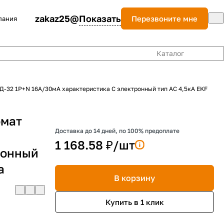
zakaz25@
Показать
Перезвоните мне
пания
Каталог
-32 1Р+N 16А/30мА характеристика C электронный тип AС 4,5кА EKF
омат
Доставка до 14 дней, по 100% предоплате
1 168.58 ₽/
шт
ронный
a
В корзину
Купить в 1 клик