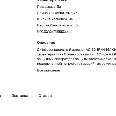
Под заказ
:
Да
Длина Упаковки, мм
:
77
Ширина Упаковки, мм
:
35
Высота Упаковки, мм
:
77
Все характеристики
Описание
Дифференциальный автомат АД-32 1Р+N 16А/
характеристика C электронный тип AС 4,5кА E
защитный аппарат для защиты электрической 
подключенной нагрузки от аварийных режимов
параметрам: ток 16А, ток 16, напряжение 230, 
Все описание
защиты IP20. Подходит для применения в
распределительных щитах, системах автомати
управления нагрузкой и защиты линий; помога
собрать, подключить или обслужить электрот
систему.
а
Доставка
Отзывы