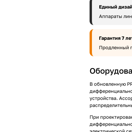
Единый диза
Аппараты лин
Гарантия 7 ле
Продленный г
Оборудова
В обновленную PR
дифференциальног
устройства. Ассо
распределительн
При проектирован
дифференциально
электрической се