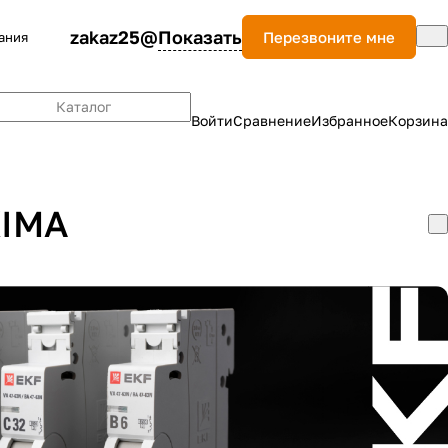
zakaz25@
Показать
Перезвоните мне
ания
Каталог
Войти
Сравнение
Избранное
Корзина
XIMA