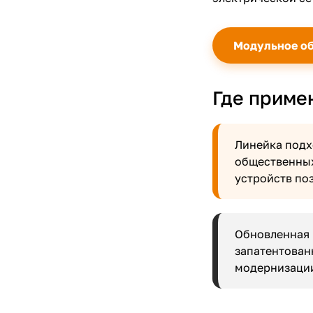
Модульное о
Где приме
Линейка подх
общественных
устройств по
Обновленная 
запатентован
модернизации