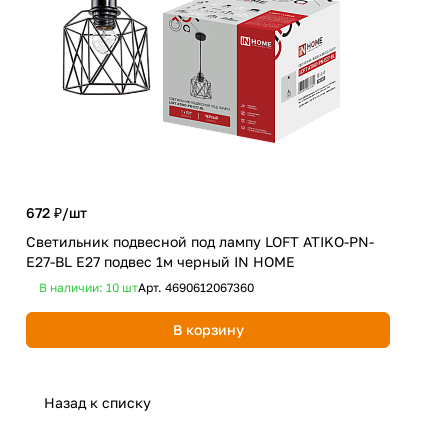
672 ₽/
шт
3 0
Светильник подвесной под лампу LOFT ATIKO-PN-
Люс
E27-BL Е27 подвес 1м черный IN HOME
мат
В наличии: 10
шт
Арт.
4690612067360
В 
В корзину
Назад к списку