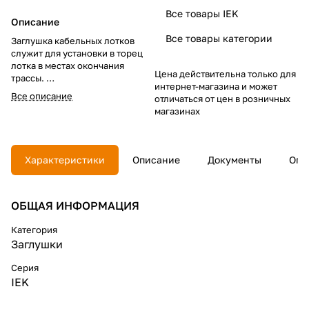
Все товары IEK
Описание
Все товары категории
Заглушка кабельных лотков
служит для установки в торец
лотка в местах окончания
Цена действительна только для
трассы.
интернет-магазина и может
Все описание
отличаться от цен в розничных
Все аксессуары для
магазинах
металлических лотков
изготовлены из стали горячего
цинкования методом
Сендзимира (защитный слой
Характеристики
Описание
Документы
Опл
цинка 10-20 мкм).
ОБЩАЯ ИНФОРМАЦИЯ
Категория
Заглушки
Серия
IEK