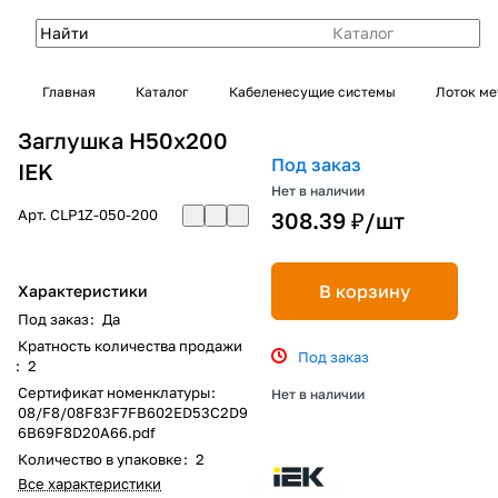
Каталог
Главная
Каталог
Кабеленесущие системы
Лоток ме
Заглушка Н50х200
Под заказ
IEK
Нет в наличии
Арт.
CLP1Z-050-200
308.39 ₽/
шт
В корзину
Характеристики
Под заказ
:
Да
Кратность количества продажи
Под заказ
:
2
Сертификат номенклатуры
:
Нет в наличии
08/F8/08F83F7FB602ED53C2D9
6B69F8D20A66.pdf
Количество в упаковке
:
2
Все характеристики