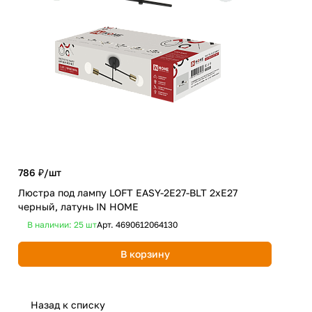
786 ₽/
шт
1 71
Люстра под лампу LOFT EASY-2E27-BLT 2хЕ27
Люс
черный, латунь IN HOME
мат
В наличии: 25
шт
Арт.
4690612064130
В 
В корзину
Назад к списку