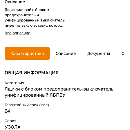
Описание
Ящик силовой с блоком
предохранитель и
унифицированный выключатель
имеет плавкую вставку, которая
и образует подвижный контакт.
Все описание
Силовой ящик используется
для не особо частых
включений/отключений и для
защиты электросетей и
Характеристики
Описание
Документы
Опл
приемников от длительных
перегрузок и токов КЗ. Ящики
устанавливаются в
ОБЩАЯ ИНФОРМАЦИЯ
электроустановках
переменного/постоянного
тока. Конструкция ящика
Категория
представляет металлический
Ящики с блоком предохранитель-выключатель
корпус с дверцей, в котором
унифицированный ЯБПВУ
размещен подвижный блок с
предохранителями,
Гарантийный срок (мес)
образующими подвижный
24
контакт. Дверь можно
блокировать.
Серия
УЗОЛА