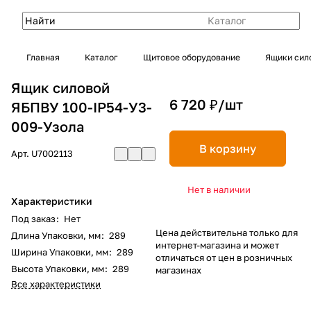
Каталог
Главная
Каталог
Щитовое оборудование
Ящики сил
Ящик силовой
6 720 ₽/
шт
ЯБПВУ 100-IP54-У3-
009-Узола
В корзину
Арт.
U7002113
Нет в наличии
Характеристики
Под заказ
:
Нет
Цена действительна только для
Длина Упаковки, мм
:
289
интернет-магазина и может
Ширина Упаковки, мм
:
289
отличаться от цен в розничных
Высота Упаковки, мм
:
289
магазинах
Все характеристики