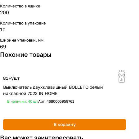
Количество в ящике
200
Количество в упаковке
10
Ширина Упаковки, мм
69
Похожие товары
81 ₽/
шт
8
Выключатель двухклавишный BOLLETO белый
В
накладной 7023 IN HOME
б
В наличии: 40
шт
Арт.
4680005959761
В корзину
Вас может заинтересовать