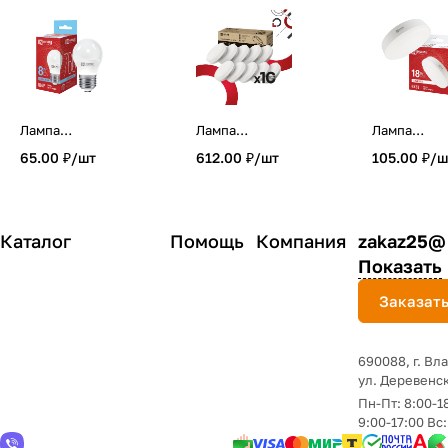
Лампа
Лампа
Лампа
светодиодная LED-
светодиодная LED-
светодиодн
65.00 ₽/
шт
612.00 ₽/
шт
105.00 ₽/
ш
ШАР-VC 8Вт 230В
GX53-VC 10PACK
GX53-VC 18
Е27 6500К 760Лм
12Вт 230В 6500К
230В
IN HOME
1140Лм (10шт./
4000К 1710
упак.) IN HOME
HOME
Каталог
Помощь
Компания
zakaz25@
Показать
Заказать
690088, г. Вл
yл. Деревенск
Пн-Пт: 8:00-1
9:00-17:00 Вс