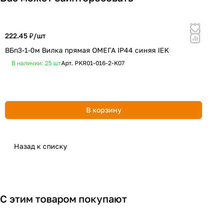
222.45 ₽/
шт
1
ВБп3-1-0м Вилка прямая ОМЕГА IP44 синяя IEK
Р
м
В наличии: 25
шт
Арт.
PKR01-016-2-K07
В корзину
Назад к списку
С этим товаром покупают