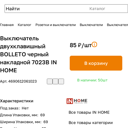
Каталог
Главная
Каталог
Розетки и выключатели
Выключатели
Выключател
Выключатель
85 ₽/
шт
двухклавишный
BOLLETO черный
накладной 7023B IN
В корзину
HOME
В наличии: 50
шт
Арт.
4690612061023
Характеристики
Под заказ
:
Нет
Все товары IN HOME
Длина Упаковки, мм
:
69
Ширина Упаковки, мм
:
69
Все товары категории