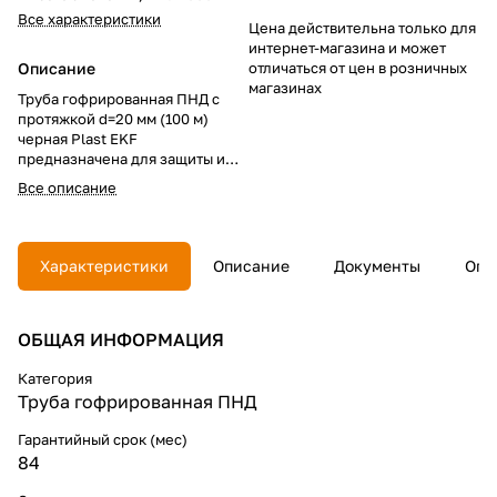
Все характеристики
Цена действительна только для
интернет-магазина и может
Описание
отличаться от цен в розничных
магазинах
Труба гофрированная ПНД с
протяжкой d=20 мм (100 м)
черная Plast EKF
предназначена для защиты и
прокладки кабеля внутри и
Все описание
снаружи помещений. Купить ее
удобно для электромонтажа:
цена зависит от поставки,
характеристики включают
Характеристики
Описание
Документы
Опл
диаметр 20 мм, бухту 100 м и
зонд для протяжки.
ОБЩАЯ ИНФОРМАЦИЯ
Категория
Труба гофрированная ПНД
Гарантийный срок (мес)
84