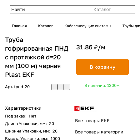
Каталог
Главная
Каталог
Кабеленесущие системы
Трубы дл
Труба
31.86 ₽/
м
гофрированная ПНД
с протяжкой d=20
мм (100 м) черная
В корзину
Plast EKF
В наличии: 1300
м
Арт.
tpnd-20
Характеристики
Под заказ
:
Нет
Все товары EKF
Длина Упаковки, мм
:
20
Ширина Упаковки, мм
:
20
Все товары категории
Высота Упаковки, мм
:
1000