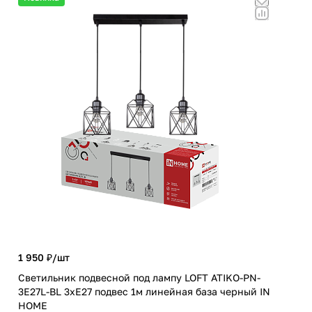
1 950 ₽/
шт
2 9
Светильник подвесной под лампу LOFT ATIKO-PN-
3E27L-BL 3хЕ27 подвес 1м линейная база черный IN
Люс
HOME
чер